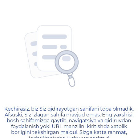
404 — Страница не найд
Kechirasiz, biz Siz qidirayotgan sahifani topa olmadik.
Afsuski, Siz izlagan sahifa mavjud emas. Eng yaxshisi,
bosh sahifamizga qaytib, navigatsiya va qidiruvdan
foydalanish yoki URL manzilini kiritishda xatolik
borligini tekshirgan ma'qul. Sizga katta rahmat,