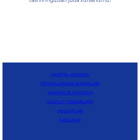
tashrifingizdan juda xursandmiz!
PORTAL HAQIDA
FOYDALANISH SHARTLARI
MAXFIYLIK SIYOSATI
DAVLAT ORGANLARI
HUJJATLAR
FAOLIYAT