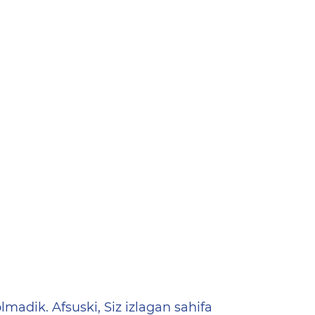
ена
lmadik. Afsuski, Siz izlagan sahifa