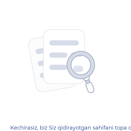
404 — Страница не найд
Kechirasiz, biz Siz qidirayotgan sahifani topa o