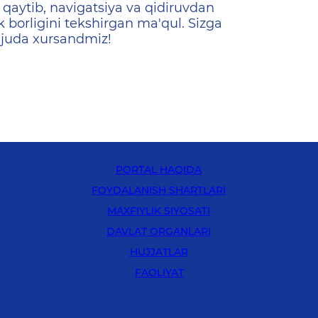
qaytib, navigatsiya va qidiruvdan
k borligini tekshirgan ma'qul. Sizga
 juda xursandmiz!
PORTAL HAQIDA
FOYDALANISH SHARTLARI
MAXFIYLIK SIYOSATI
DAVLAT ORGANLARI
HUJJATLAR
FAOLIYAT