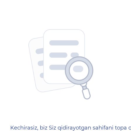
404 — Страница не найд
Kechirasiz, biz Siz qidirayotgan sahifani topa o