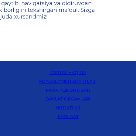
qaytib, navigatsiya va qidiruvdan
k borligini tekshirgan ma'qul. Sizga
 juda xursandmiz!
PORTAL HAQIDA
FOYDALANISH SHARTLARI
MAXFIYLIK SIYOSATI
DAVLAT ORGANLARI
HUJJATLAR
FAOLIYAT