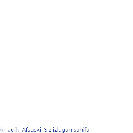
ена
lmadik. Afsuski, Siz izlagan sahifa