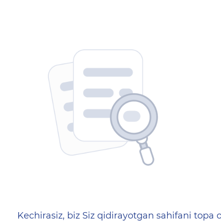
404 — Страница не найд
Kechirasiz, biz Siz qidirayotgan sahifani topa o