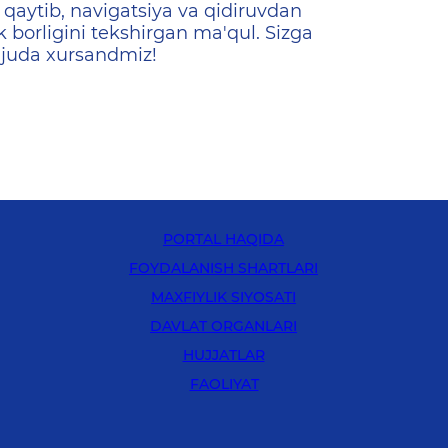
qaytib, navigatsiya va qidiruvdan
k borligini tekshirgan ma'qul. Sizga
 juda xursandmiz!
PORTAL HAQIDA
FOYDALANISH SHARTLARI
MAXFIYLIK SIYOSATI
DAVLAT ORGANLARI
HUJJATLAR
FAOLIYAT