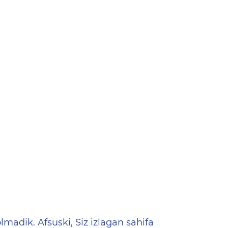
ена
lmadik. Afsuski, Siz izlagan sahifa