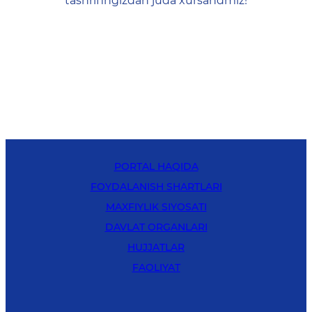
tashrifingizdan juda xursandmiz!
PORTAL HAQIDA
FOYDALANISH SHARTLARI
MAXFIYLIK SIYOSATI
DAVLAT ORGANLARI
HUJJATLAR
FAOLIYAT