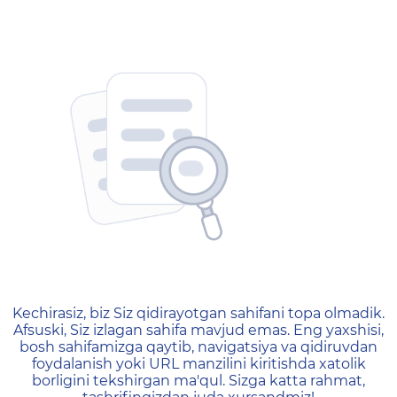
404 — Страница не найд
Kechirasiz, biz Siz qidirayotgan sahifani topa olmadik.
Afsuski, Siz izlagan sahifa mavjud emas. Eng yaxshisi,
bosh sahifamizga qaytib, navigatsiya va qidiruvdan
foydalanish yoki URL manzilini kiritishda xatolik
borligini tekshirgan ma'qul. Sizga katta rahmat,