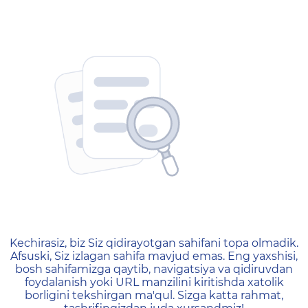
404 — Страница не найд
Kechirasiz, biz Siz qidirayotgan sahifani topa olmadik.
Afsuski, Siz izlagan sahifa mavjud emas. Eng yaxshisi,
bosh sahifamizga qaytib, navigatsiya va qidiruvdan
foydalanish yoki URL manzilini kiritishda xatolik
borligini tekshirgan ma'qul. Sizga katta rahmat,