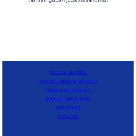
tashrifingizdan juda xursandmiz!
PORTAL HAQIDA
FOYDALANISH SHARTLARI
MAXFIYLIK SIYOSATI
DAVLAT ORGANLARI
HUJJATLAR
FAOLIYAT