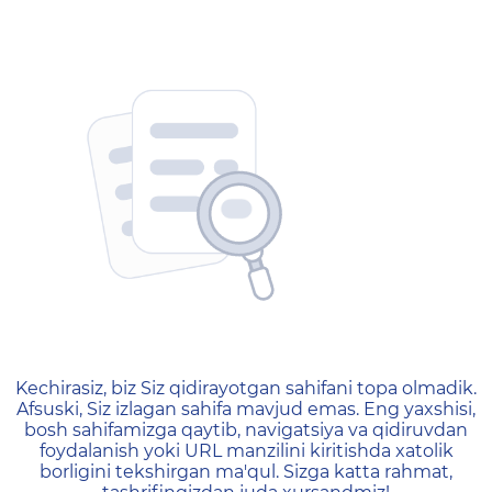
404 — Страница не найд
Kechirasiz, biz Siz qidirayotgan sahifani topa olmadik.
Afsuski, Siz izlagan sahifa mavjud emas. Eng yaxshisi,
bosh sahifamizga qaytib, navigatsiya va qidiruvdan
foydalanish yoki URL manzilini kiritishda xatolik
borligini tekshirgan ma'qul. Sizga katta rahmat,