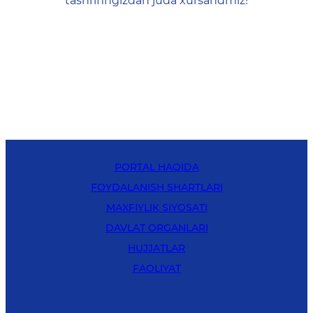
tashrifingizdan juda xursandmiz!
PORTAL HAQIDA
FOYDALANISH SHARTLARI
MAXFIYLIK SIYOSATI
DAVLAT ORGANLARI
HUJJATLAR
FAOLIYAT