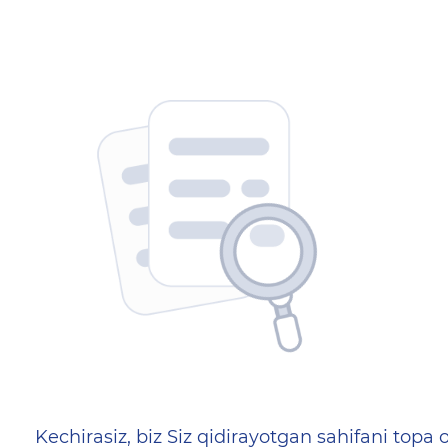
404 — Страница не найд
Kechirasiz, biz Siz qidirayotgan sahifani topa o