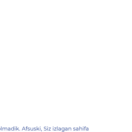
ена
lmadik. Afsuski, Siz izlagan sahifa