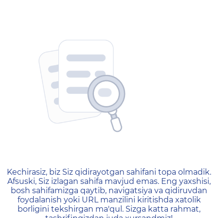
404 — Страница не найд
Kechirasiz, biz Siz qidirayotgan sahifani topa olmadik.
Afsuski, Siz izlagan sahifa mavjud emas. Eng yaxshisi,
bosh sahifamizga qaytib, navigatsiya va qidiruvdan
foydalanish yoki URL manzilini kiritishda xatolik
borligini tekshirgan ma'qul. Sizga katta rahmat,