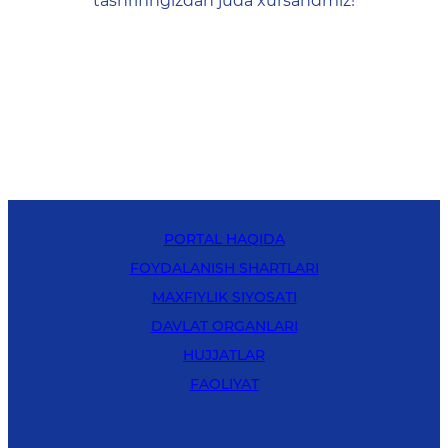
tashrifingizdan juda xursandmiz!
PORTAL HAQIDA
FOYDALANISH SHARTLARI
MAXFIYLIK SIYOSATI
DAVLAT ORGANLARI
HUJJATLAR
FAOLIYAT