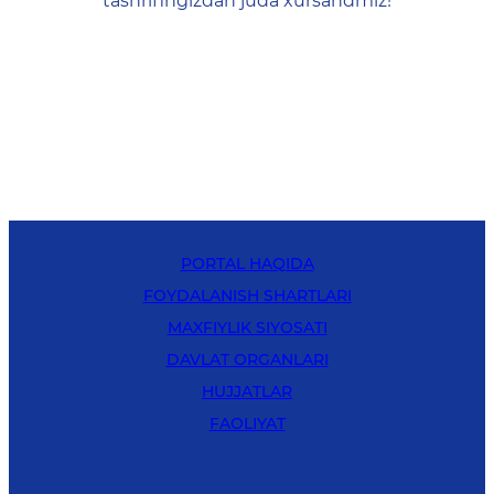
tashrifingizdan juda xursandmiz!
PORTAL HAQIDA
FOYDALANISH SHARTLARI
MAXFIYLIK SIYOSATI
DAVLAT ORGANLARI
HUJJATLAR
FAOLIYAT