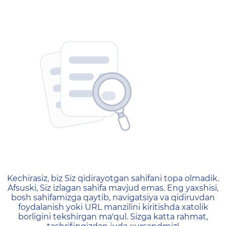
404 — Страница не найд
Kechirasiz, biz Siz qidirayotgan sahifani topa olmadik.
Afsuski, Siz izlagan sahifa mavjud emas. Eng yaxshisi,
bosh sahifamizga qaytib, navigatsiya va qidiruvdan
foydalanish yoki URL manzilini kiritishda xatolik
borligini tekshirgan ma'qul. Sizga katta rahmat,