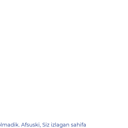
ена
lmadik. Afsuski, Siz izlagan sahifa