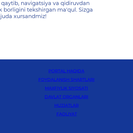
qaytib, navigatsiya va qidiruvdan
k borligini tekshirgan ma'qul. Sizga
 juda xursandmiz!
PORTAL HAQIDA
FOYDALANISH SHARTLARI
MAXFIYLIK SIYOSATI
DAVLAT ORGANLARI
HUJJATLAR
FAOLIYAT