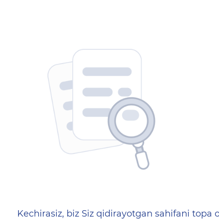
404 — Страница не найд
Kechirasiz, biz Siz qidirayotgan sahifani topa o