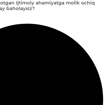
otgan Ijtimoiy ahamiyatga molik ochiq
ay baholaysiz?