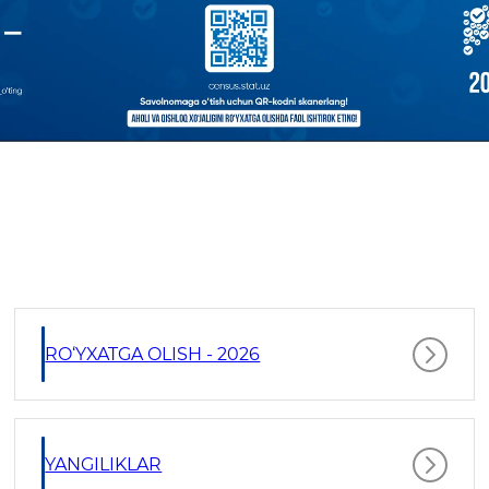
RO‘YXATGA OLISH - 2026
YANGILIKLAR