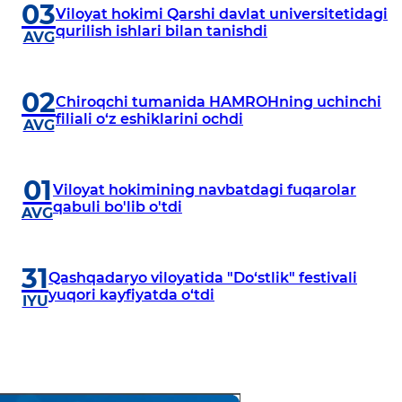
03
Viloyat hokimi Qarshi davlat universitetidagi
qurilish ishlari bilan tanishdi
AVG
02
Chiroqchi tumanida HAMROHning uchinchi
filiali o‘z eshiklarini ochdi
AVG
01
Viloyat hokimining navbatdagi fuqarolar
qabuli bo'lib o'tdi
AVG
31
Qashqadaryo viloyatida "Do‘stlik" festivali
yuqori kayfiyatda o‘tdi
IYU