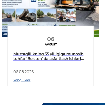
06
AVGUST
Mustaqillikning 35 yilligiga munosib
tuhfa: "Bo‘ston"da asfaltlash ishlari
boshlandi
06.08.2026
Yangiliklar