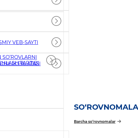
MIY VEB-SAYTI
N SO‘ROVLARNI
SHLASH TARTIBI
CHILIK PALATASI
SO‘ROVNOMAL
Barcha so‘rovnomalar