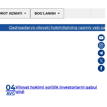
ROT XIZMATI
BOG‘LANISH
shqadaryo viloyati hokimligining rasmiy veb-sayti
04
Viloyat hokimi xorijlik investorlarni qabul
qildi
AVG