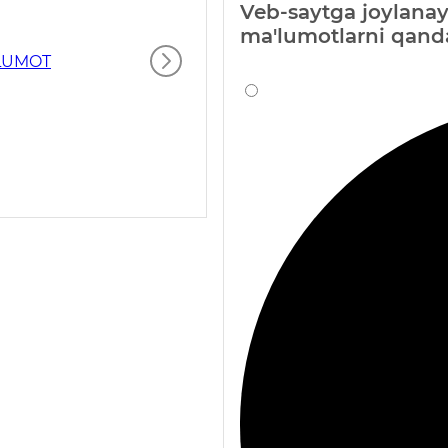
Veb-saytga joylanay
ma'lumotlarni qand
'LUMOT