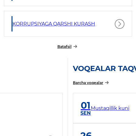
KORRUPSIYAGA QARSHI KURASH
Batafsil
VOQEALAR TAQ
Barcha voqealar
01
Mustaqillik kuni
SEN
26