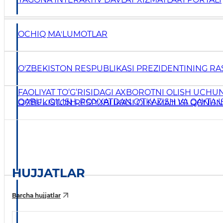
OCHIQ MAʼLUMOTLAR
O'ZBEKISTON RESPUBLIKASI PREZIDENTINING RAS
FAOLIYAT TO‘G‘RISIDAGI AXBOROTNI OLISH UCHU
QABUL QILISH, RO‘YXATDAN O‘TKAZISH VA QAYTA I
O'ZBEKISTON RESPUBLIKASI OLIY MAJLISI QONUN
HUJJATLAR
Barcha hujjatlar