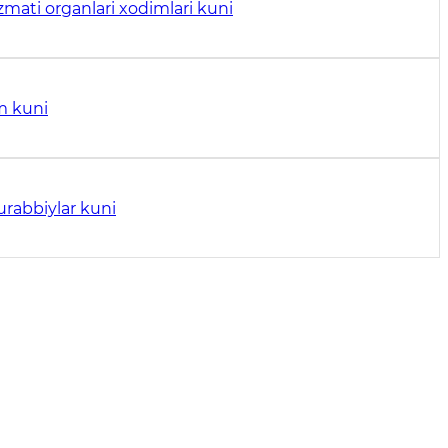
izmati organlari xodimlari kuni
m kuni
urabbiylar kuni