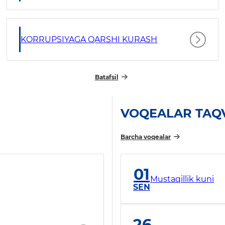
KORRUPSIYAGA QARSHI KURASH
Batafsil
VOQEALAR TAQ
Barcha voqealar
01
Mustaqillik kuni
SEN
26