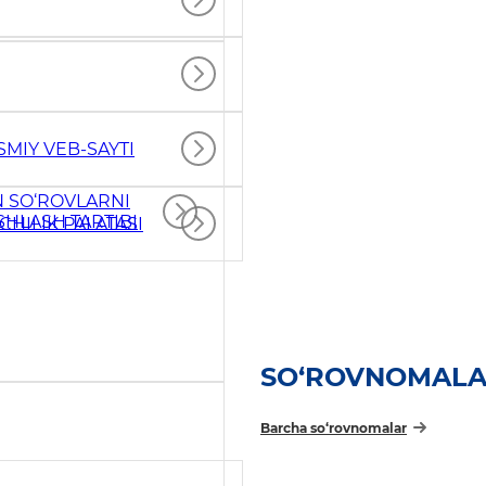
MIY VEB-SAYTI
N SO‘ROVLARNI
SHLASH TARTIBI
CHILIK PALATASI
SO‘ROVNOMAL
Barcha so‘rovnomalar