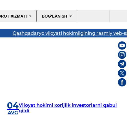
ROT XIZMATI
BOG‘LANISH
ashqadaryo viloyati hokimligining rasmiy veb-sayti
04
Viloyat hokimi xorijlik investorlarni qabul
qildi
AVG