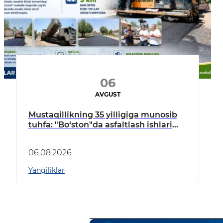
06
AVGUST
Mustaqillikning 35 yilligiga munosib
tuhfa: "Bo‘ston"da asfaltlash ishlari
boshlandi
06.08.2026
Yangiliklar