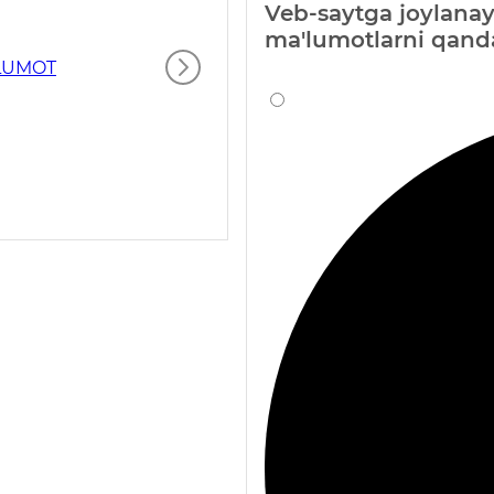
Veb-saytga joylanay
ma'lumotlarni qand
'LUMOT