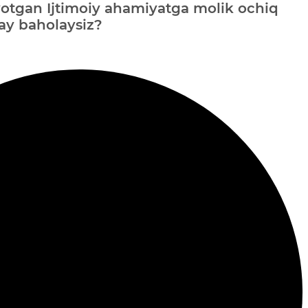
otgan Ijtimoiy ahamiyatga molik ochiq
ay baholaysiz?