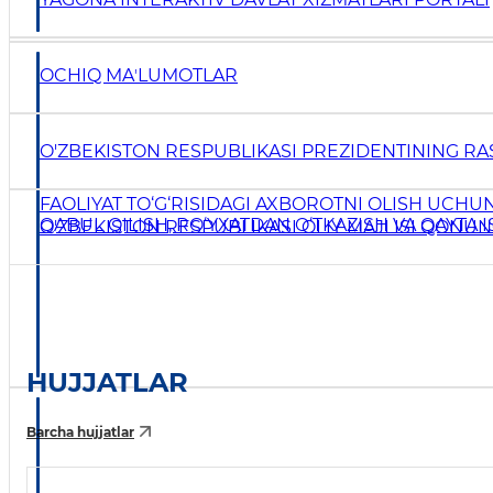
OCHIQ MAʼLUMOTLAR
O'ZBEKISTON RESPUBLIKASI PREZIDENTINING RAS
FAOLIYAT TO‘G‘RISIDAGI AXBOROTNI OLISH UCHU
QABUL QILISH, RO‘YXATDAN O‘TKAZISH VA QAYTA I
O'ZBEKISTON RESPUBLIKASI OLIY MAJLISI QONUN
HUJJATLAR
Barcha hujjatlar