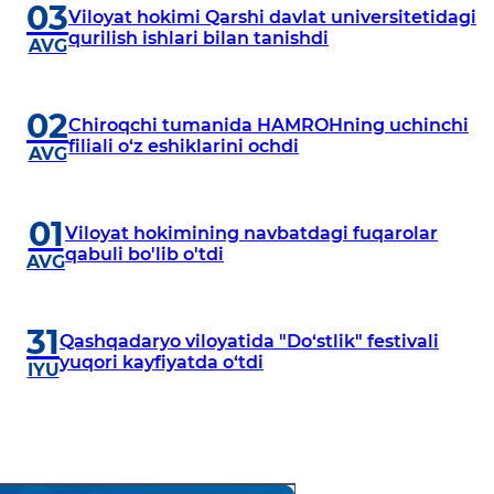
03
Viloyat hokimi Qarshi davlat universitetidagi
qurilish ishlari bilan tanishdi
AVG
02
Chiroqchi tumanida HAMROHning uchinchi
filiali o‘z eshiklarini ochdi
AVG
01
Viloyat hokimining navbatdagi fuqarolar
qabuli bo'lib o'tdi
AVG
31
Qashqadaryo viloyatida "Do‘stlik" festivali
yuqori kayfiyatda o‘tdi
IYU