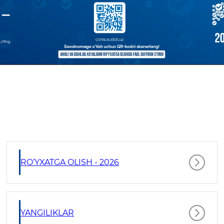
RO‘YXATGA OLISH - 2026
YANGILIKLAR