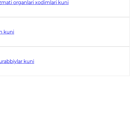
izmati organlari xodimlari kuni
m kuni
urabbiylar kuni