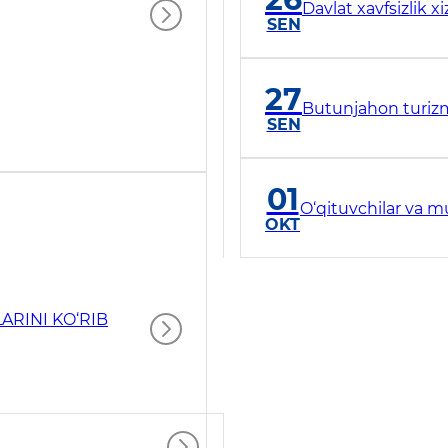
Davlat xavfsizlik x
SEN
27
Butunjahon turiz
SEN
01
O‘qituvchilar va m
OKT
ARINI KO‘RIB