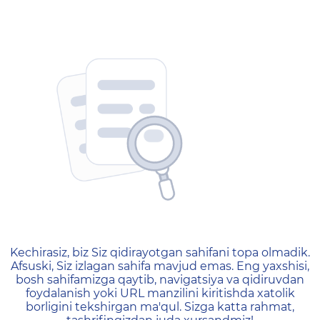
404 — Страница не найд
Kechirasiz, biz Siz qidirayotgan sahifani topa olmadik.
Afsuski, Siz izlagan sahifa mavjud emas. Eng yaxshisi,
bosh sahifamizga qaytib, navigatsiya va qidiruvdan
foydalanish yoki URL manzilini kiritishda xatolik
borligini tekshirgan ma'qul. Sizga katta rahmat,