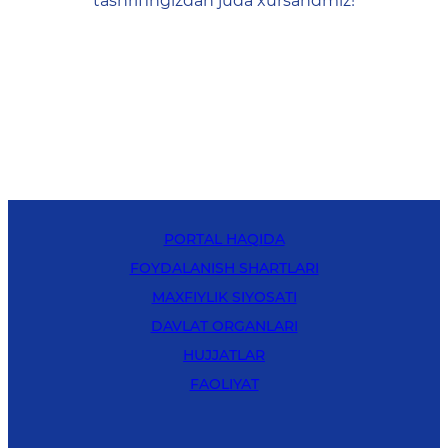
tashrifingizdan juda xursandmiz!
PORTAL HAQIDA
FOYDALANISH SHARTLARI
MAXFIYLIK SIYOSATI
DAVLAT ORGANLARI
HUJJATLAR
FAOLIYAT