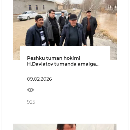
Peshku tuman hokimi
H.Davlatov tumanda amalga
oshirilayotgan "Sohil bo'yi"
loyihasi bilan tanishdi.
09.02.2026
925