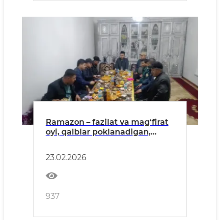
Ramazon – fazilat va mag‘firat
oyi, qalblar poklanadigan,
ezgulik va saxovat yanada
yuksaladigan muborak fasldir.
23.02.2026
937