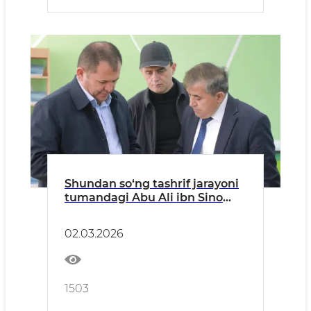
Shundan so‘ng tashrif jarayoni
tumandagi Abu Ali ibn Sino
nomidagi “Afshona” jamoat
salomatlik texnikumi faoliyati
02.03.2026
hamda ta’lim jarayoni bilan
tanishish bilan davom etdi.
1503