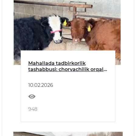
Mahallada tadbirkorlik
tashabbusi: chorvachilik orqali
barqaror daromad
10.02.2026
948