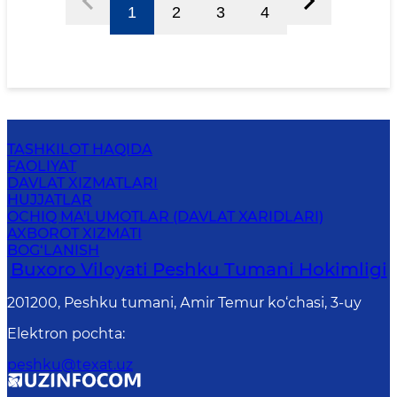
1
2
3
4
TASHKILOT HAQIDA
FAOLIYAT
DAVLAT XIZMATLARI
HUJJATLAR
OCHIQ MA'LUMOTLAR (DAVLAT XARIDLARI)
AXBOROT XIZMATI
BOG‘LANISH
Buxoro Viloyati Peshku Tumani Hokimligi
201200, Peshku tumani, Аmir Temur ko‘chasi, 3-uy
Elektron pochta
:
peshku@texat.uz