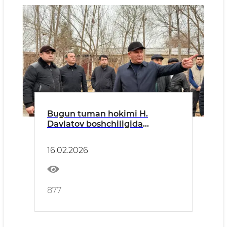
Bugun tuman hokimi H.
Davlatov boshchiligida
tumandagi korxona va
tashkilot rahbarlari ishtirokida
16.02.2026
hududlarda olib borilayotgan
obodonlashtirish va
ko‘kalamzorlashtirish ishlari
atroflicha o‘rganildi.
877