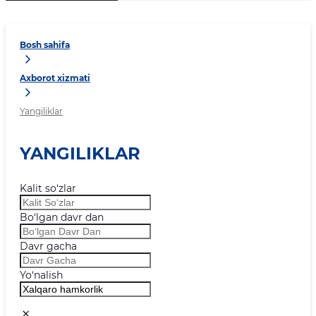
Bosh sahifa
Axborot xizmati
Yangiliklar
YANGILIKLAR
Kalit so‘zlar
Bo‘lgan davr dan
Davr gacha
Yo‘nalish