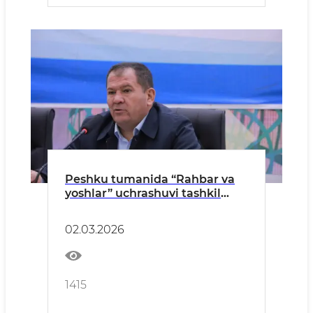
Peshku tumanida “Rahbar va
yoshlar” uchrashuvi tashkil
etildi
02.03.2026
1415