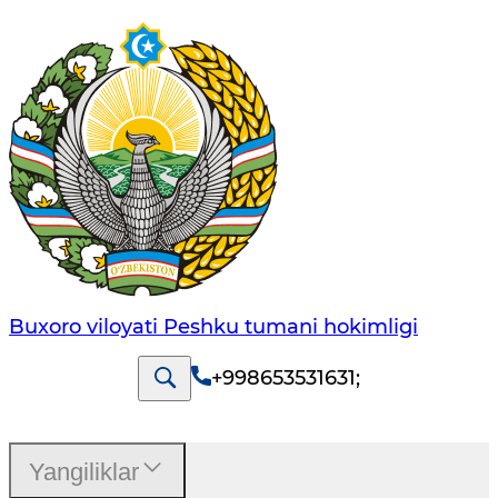
Buxoro viloyati Peshku tumani hokimligi
+998653531631
;
Yangiliklar