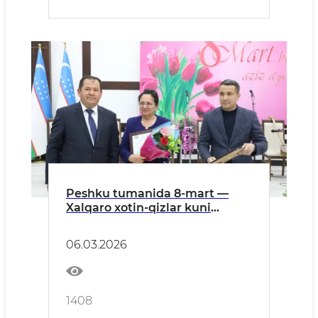
Peshku tumanida 8-mart —
Xalqaro xotin-qizlar kuni
munosabati bilan katta bayram
tadbiri tashkil etildi.
06.03.2026
1408