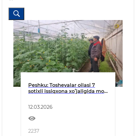
Peshku: Toshevalar oilasi 7
sotixli issiqxona xoʻjaligida moʻl
hosil yetishtirmoqda
12.03.2026
2237