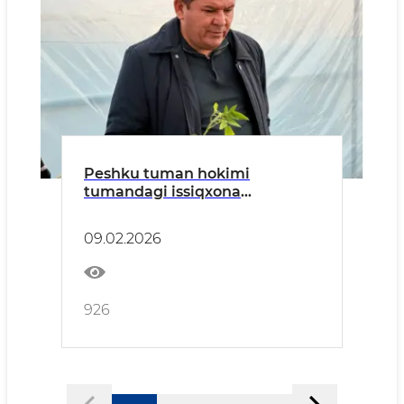
Peshku tuman hokimi
tumandagi issiqxona
xo'jaliklari bilan yaqindan
tanishdi.
09.02.2026
926