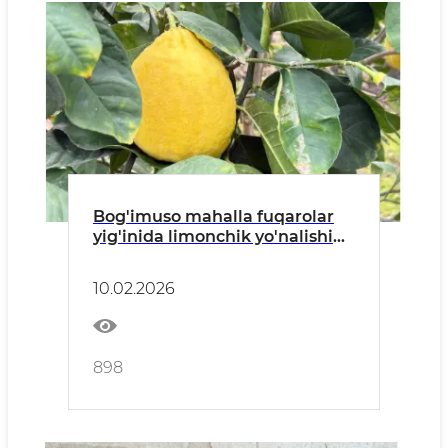
Bog'imuso mahalla fuqarolar
yig'inida limonchik yo'nalishida
faoliyat yuritayotgan xonadon.
10.02.2026
898