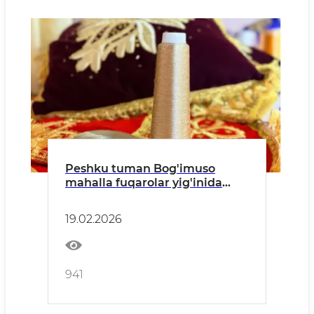
Peshku tuman Bog'imuso
mahalla fuqarolar yig'inida
faoliyat yuritayotgan zardo'z
hunarmand.
19.02.2026
941