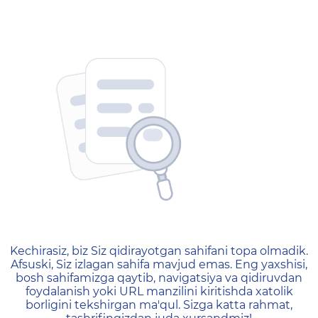
404 — Страница не найд
Kechirasiz, biz Siz qidirayotgan sahifani topa olmadik.
Afsuski, Siz izlagan sahifa mavjud emas. Eng yaxshisi,
bosh sahifamizga qaytib, navigatsiya va qidiruvdan
foydalanish yoki URL manzilini kiritishda xatolik
borligini tekshirgan ma'qul. Sizga katta rahmat,