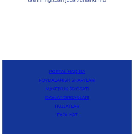
tashrifingizdan juda xursandmiz!
PORTAL HAQIDA
FOYDALANISH SHARTLARI
MAXFIYLIK SIYOSATI
DAVLAT ORGANLARI
HUJJATLAR
FAOLIYAT