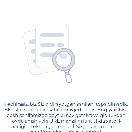
404 — Страница не найд
Kechirasiz, biz Siz qidirayotgan sahifani topa olmadik.
Afsuski, Siz izlagan sahifa mavjud emas. Eng yaxshisi,
bosh sahifamizga qaytib, navigatsiya va qidiruvdan
foydalanish yoki URL manzilini kiritishda xatolik
borligini tekshirgan ma'qul. Sizga katta rahmat,