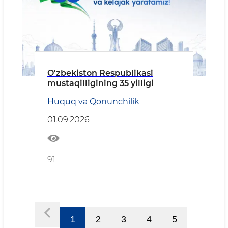
O'zbekiston Respublikasi
mustaqilligining 35 yilligi
Huquq va Qonunchilik
01.09.2026
91
1
2
3
4
5