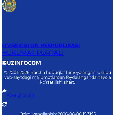
O‘ZBEKISTON RESPUBLIKASI
HUKUMAT PORTALI
© 2001-
2026
Barcha huquqlar himoyalangan. Ushbu
veb-saytdagi ma’lumotlardan foydalanganda havola
ko‘rsatilishi shart.
Avvalgi talqin
Oxirgi yangilanish
:
2026-08-06 15:31:15