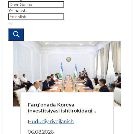
Yo‘nalish
Farg‘onada Koreya
investitsiyasi ishtirokidagi
korxona tez kunlarda ishga
Hududiy rivojlanish
tushiriladi
06.08.2026