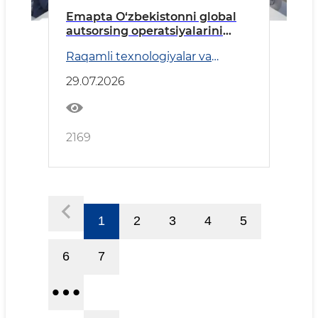
Emapta O‘zbekistonni global
autsorsing operatsiyalarini
rivojlantirish uchun yangi
Raqamli texnologiyalar va
maydon sifatida ko‘rib
Transport
chiqmoqda
29.07.2026
2169
1
2
3
4
5
6
7