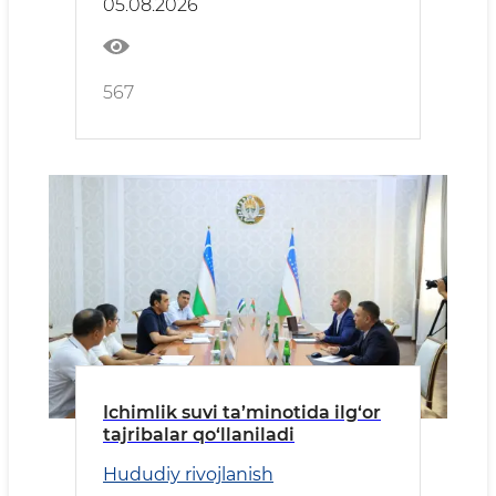
05.08.2026
567
Ichimlik suvi ta’minotida ilg‘or
tajribalar qo‘llaniladi
Hududiy rivojlanish