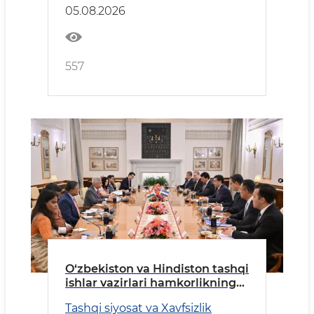
05.08.2026
557
O‘zbekiston va Hindiston tashqi
ishlar vazirlari hamkorlikning
ustuvor yo‘nalishlarini
Tashqi siyosat va Xavfsizlik
muhokama qildi