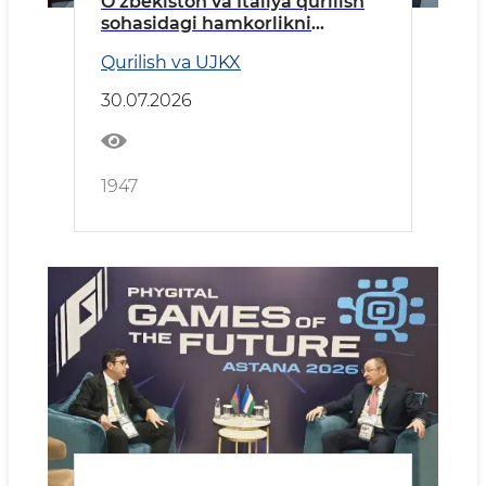
O‘zbekiston va Italiya qurilish
sohasidagi hamkorlikni
kengaytiradi
Qurilish va UJKX
30.07.2026
1947