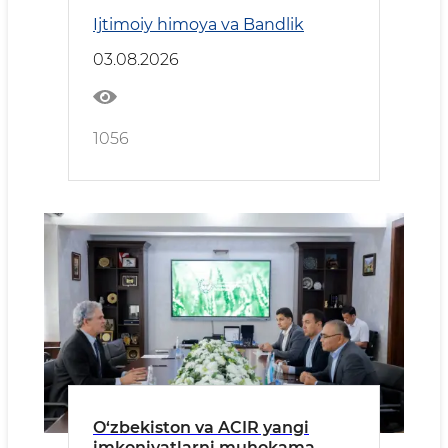
Ijtimoiy himoya va Bandlik
03.08.2026
1056
O‘zbekiston va ACIR yangi
imkoniyatlarni muhokama