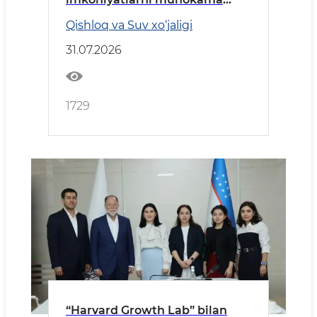
qildi
Qishloq va Suv xo‘jaligi
31.07.2026
1729
“Harvard Growth Lab” bilan