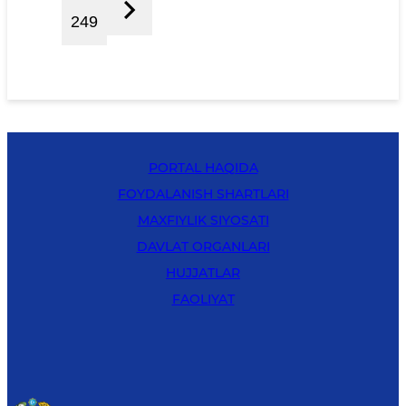
249
PORTAL HAQIDA
FOYDALANISH SHARTLARI
MAXFIYLIK SIYOSATI
DAVLAT ORGANLARI
HUJJATLAR
FAOLIYAT