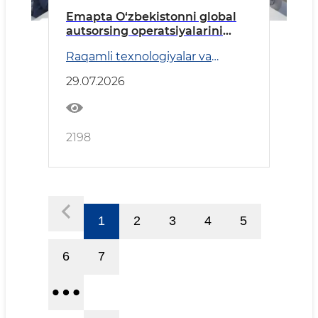
Emapta O‘zbekistonni global
autsorsing operatsiyalarini
rivojlantirish uchun yangi
Raqamli texnologiyalar va
maydon sifatida ko‘rib
Transport
chiqmoqda
29.07.2026
2198
1
2
3
4
5
6
7