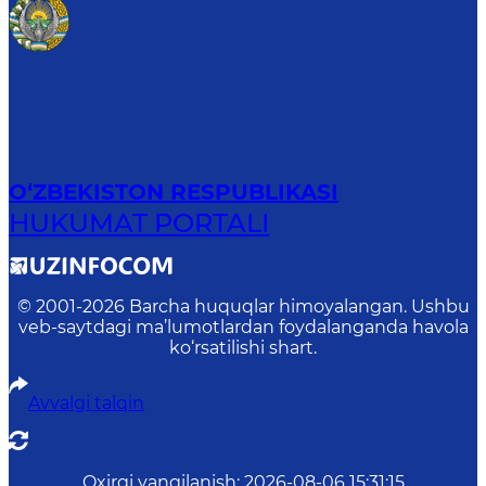
O‘ZBEKISTON RESPUBLIKASI
HUKUMAT PORTALI
© 2001-
2026
Barcha huquqlar himoyalangan. Ushbu
veb-saytdagi ma’lumotlardan foydalanganda havola
ko‘rsatilishi shart.
Avvalgi talqin
Oxirgi yangilanish
:
2026-08-06 15:31:15