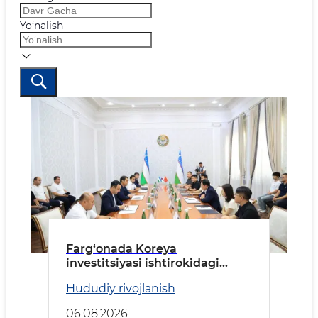
Yo‘nalish
Farg‘onada Koreya
investitsiyasi ishtirokidagi
korxona tez kunlarda ishga
Hududiy rivojlanish
tushiriladi
06.08.2026