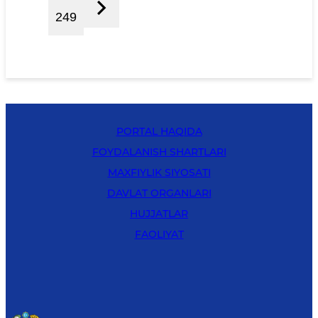
249
PORTAL HAQIDA
FOYDALANISH SHARTLARI
MAXFIYLIK SIYOSATI
DAVLAT ORGANLARI
HUJJATLAR
FAOLIYAT