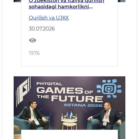
O‘zbekiston va Italiya qurilish
sohasidagi hamkorlikni
kengaytiradi
Qurilish va UJKX
30.07.2026
1976