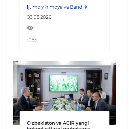
Ijtimoiy himoya va Bandlik
03.08.2026
1085
O‘zbekiston va ACIR yangi
imkoniyatlarni muhokama