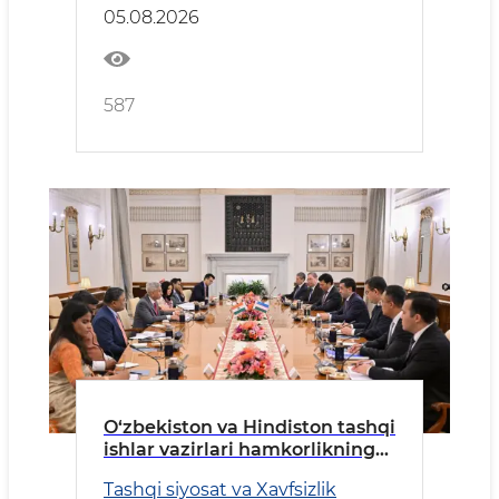
05.08.2026
587
O‘zbekiston va Hindiston tashqi
ishlar vazirlari hamkorlikning
ustuvor yo‘nalishlarini
Tashqi siyosat va Xavfsizlik
muhokama qildi