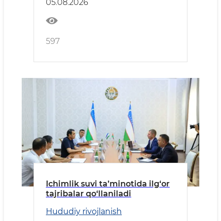
05.08.2026
597
Ichimlik suvi ta’minotida ilg‘or
tajribalar qo‘llaniladi
Hududiy rivojlanish