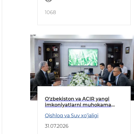
1068
O‘zbekiston va ACIR yangi
imkoniyatlarni muhokama
qildi
Qishloq va Suv xo‘jaligi
31.07.2026