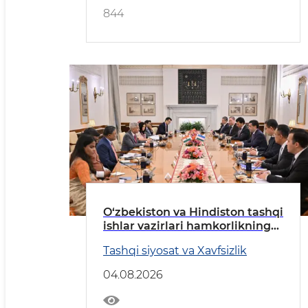
844
O‘zbekiston va Hindiston tashqi
ishlar vazirlari hamkorlikning
ustuvor yo‘nalishlarini
Tashqi siyosat va Xavfsizlik
muhokama qildi
04.08.2026