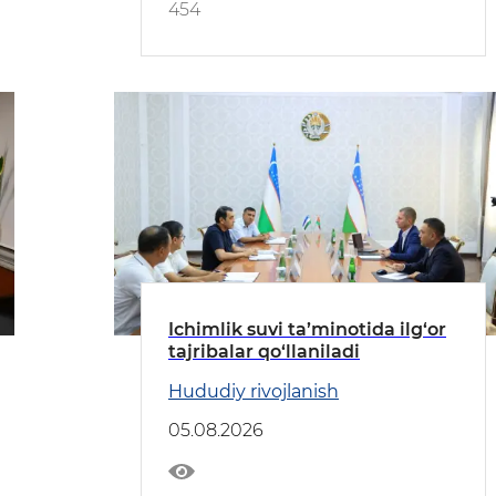
454
Ichimlik suvi ta’minotida ilg‘or
tajribalar qo‘llaniladi
Hududiy rivojlanish
05.08.2026