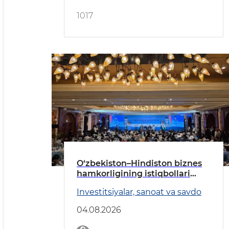
1017
O‘zbekiston–Hindiston biznes
hamkorligining istiqbollari
belgilandi
Investitsiyalar, sanoat va savdo
04.08.2026