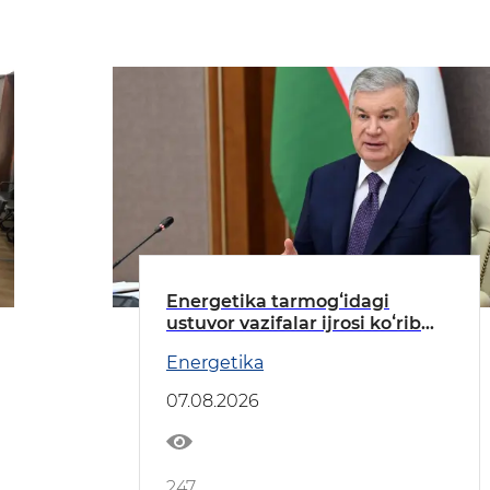
Energetika tarmogʻidagi
ustuvor vazifalar ijrosi koʻrib
chiqildi
Energetika
07.08.2026
247