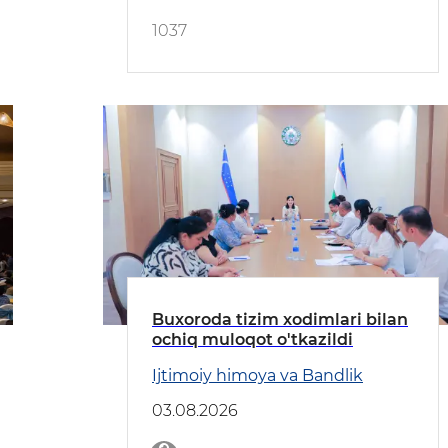
1037
Buxoroda tizim xodimlari bilan
ochiq muloqot o'tkazildi
Ijtimoiy himoya va Bandlik
03.08.2026