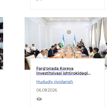
Farg‘onada Koreya
investitsiyasi ishtirokidagi
korxona tez kunlarda ishga
Hududiy rivojlanish
tushiriladi
06.08.2026