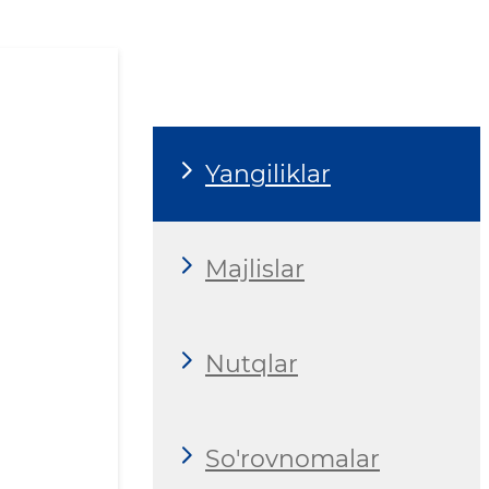
Yangiliklar
Majlislar
Nutqlar
So'rovnomalar