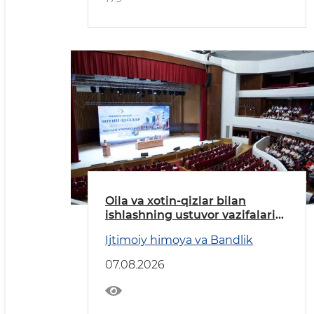
Oila va xotin-qizlar bilan
ishlashning ustuvor vazifalari
belgilab olindi
Ijtimoiy himoya va Bandlik
07.08.2026