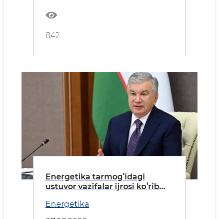
842
Energetika tarmogʻidagi
ustuvor vazifalar ijrosi koʻrib
chiqildi
Energetika