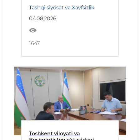
ustuvor yo‘nalishlarini
Tashqi siyosat va Xavfsizlik
muhokama qildi
04.08.2026
1647
Toshkent viloyati va
Boshqirdiston o‘rtasidagi