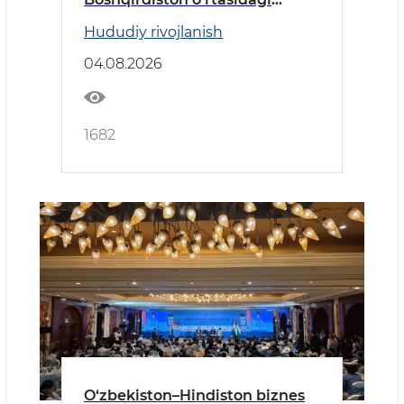
hamkorlikning ustuvor
Hududiy rivojlanish
yo‘nalishlari muhokama qilindi
04.08.2026
1682
O‘zbekiston–Hindiston biznes