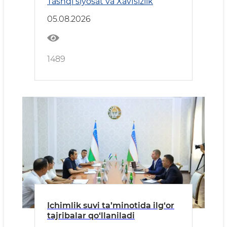
Tashqi siyosat va Xavfsizlik
05.08.2026
1489
Ichimlik suvi ta’minotida ilg‘or
tajribalar qo‘llaniladi