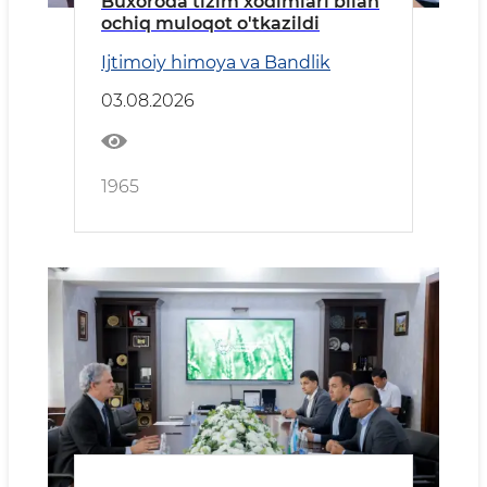
Buxoroda tizim xodimlari bilan
ochiq muloqot o'tkazildi
Ijtimoiy himoya va Bandlik
03.08.2026
1965