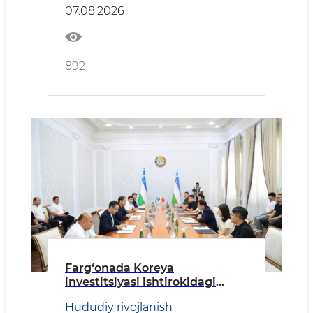
07.08.2026
892
Farg‘onada Koreya
investitsiyasi ishtirokidagi
korxona tez kunlarda ishga
Hududiy rivojlanish
tushiriladi