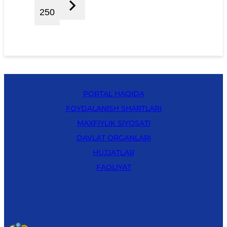
250
PORTAL HAQIDA
FOYDALANISH SHARTLARI
MAXFIYLIK SIYOSATI
DAVLAT ORGANLARI
HUJJATLAR
FAOLIYAT