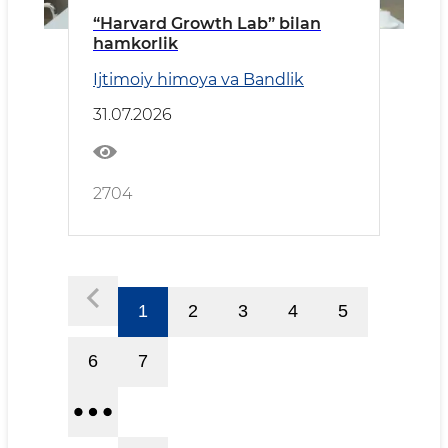
“Harvard Growth Lab” bilan
hamkorlik
Ijtimoiy himoya va Bandlik
31.07.2026
2704
1
2
3
4
5
6
7