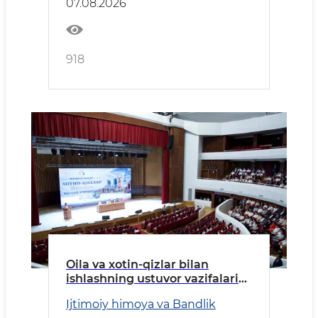
07.08.2026
918
Oila va xotin-qizlar bilan
ishlashning ustuvor vazifalari
belgilab olindi
Ijtimoiy himoya va Bandlik