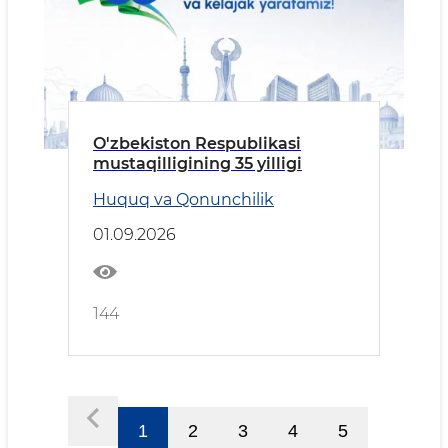
O'zbekiston Respublikasi
mustaqilligining 35 yilligi
Huquq va Qonunchilik
01.09.2026
144
1
2
3
4
5