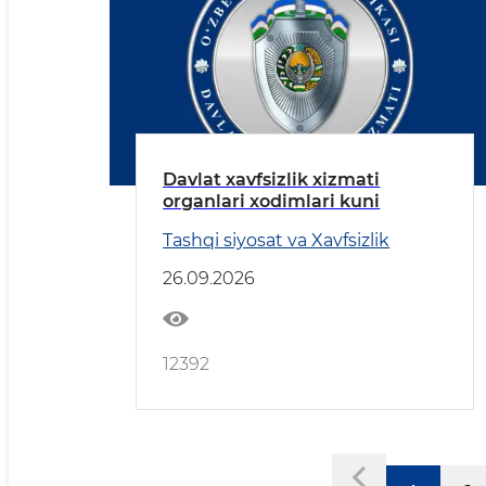
Davlat xavfsizlik xizmati
organlari xodimlari kuni
Tashqi siyosat va Xavfsizlik
26.09.2026
12392