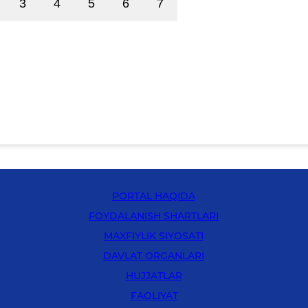
3
4
5
6
7
PORTAL HAQIDA
FOYDALANISH SHARTLARI
MAXFIYLIK SIYOSATI
DAVLAT ORGANLARI
HUJJATLAR
FAOLIYAT