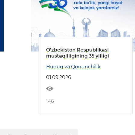
O'zbekiston Respublikasi
mustaqilligining 35 yilligi
Huquq va Qonunchilik
01.09.2026
146