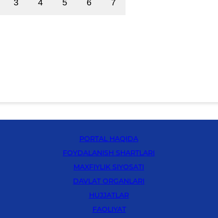
3
4
5
6
7
PORTAL HAQIDA
FOYDALANISH SHARTLARI
MAXFIYLIK SIYOSATI
DAVLAT ORGANLARI
HUJJATLAR
FAOLIYAT