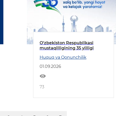
O'zbekiston Respublikasi
mustaqilligining 35 yilligi
Huquq va Qonunchilik
01.09.2026
73