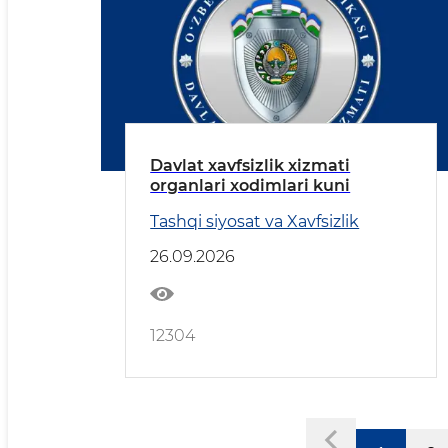
Davlat xavfsizlik xizmati
organlari xodimlari kuni
Tashqi siyosat va Xavfsizlik
26.09.2026
12304