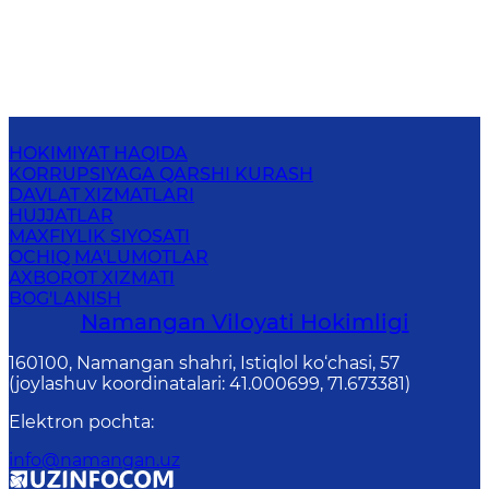
HOKIMIYAT HAQIDA
KORRUPSIYAGA QARSHI KURASH
DAVLAT XIZMATLARI
HUJJATLAR
MAXFIYLIK SIYOSATI
OCHIQ MA'LUMOTLAR
AXBOROT XIZMATI
BOG'LANISH
Namangan Vilоyati Hоkimligi
160100, Nаmаngаn shаhri, Istiqlol ko‘chаsi, 57
(joylashuv koordinatalari: 41.000699, 71.673381)
Elektron pochta
:
info@namangan.uz