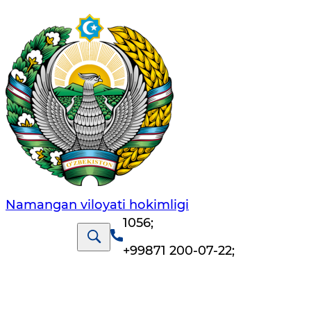
Namangan vilоyati hоkimligi
1056
;
+99871 200-07-22
;