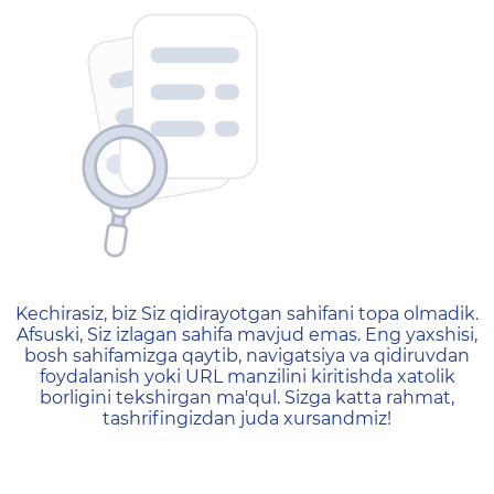
404 — Страница не найд
Kechirasiz, biz Siz qidirayotgan sahifani topa olmadik.
Afsuski, Siz izlagan sahifa mavjud emas. Eng yaxshisi,
bosh sahifamizga qaytib, navigatsiya va qidiruvdan
foydalanish yoki URL manzilini kiritishda xatolik
borligini tekshirgan ma'qul. Sizga katta rahmat,
tashrifingizdan juda xursandmiz!