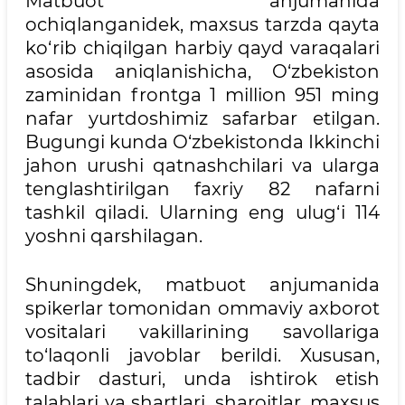
Matbuot anjumanida
ochiqlanganidek, maxsus tarzda qayta
ko‘rib chiqilgan harbiy qayd varaqalari
asosida aniqlanishicha, O‘zbekiston
zaminidan frontga 1 million 951 ming
nafar yurtdoshimiz safarbar etilgan.
Bugungi kunda O‘zbekistonda Ikkinchi
jahon urushi qatnashchilari va ularga
tenglashtirilgan faxriy 82 nafarni
tashkil qiladi. Ularning eng ulug‘i 114
yoshni qarshilagan.
Shuningdek, matbuot anjumanida
spikerlar tomonidan ommaviy axborot
vositalari vakillarining savollariga
to‘laqonli javoblar berildi. Xususan,
tadbir dasturi, unda ishtirok etish
talablari va shartlari, sharoitlar, maxsus