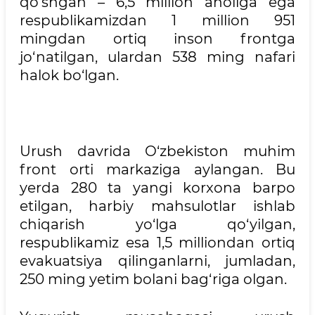
qo‘shgan – 6,5 million aholiga ega
respublikamizdan 1 million 951
mingdan ortiq inson frontga
jo‘natilgan, ulardan 538 ming nafari
halok bo‘lgan.
Urush davrida O‘zbekiston muhim
front orti markaziga aylangan. Bu
yerda 280 ta yangi korxona barpo
etilgan, harbiy mahsulotlar ishlab
chiqarish yo‘lga qo‘yilgan,
respublikamiz esa 1,5 milliondan ortiq
evakuatsiya qilinganlarni, jumladan,
250 ming yetim bolani bag‘riga olgan.