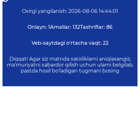
Oxirgi yangilanish
:
2026-08-06 14:44:01
Onlayn:
1
Amallar:
132
Tashriflar:
86
Veb-saytdagi o‘rtacha vaqt:
22
Diqqat! Agar siz matnda xatoliklarni aniqlasangiz,
ma’muriyatni xabardor qilish uchun ularni belgilab,
pastda hosil bo‘ladigan tugmani bosing