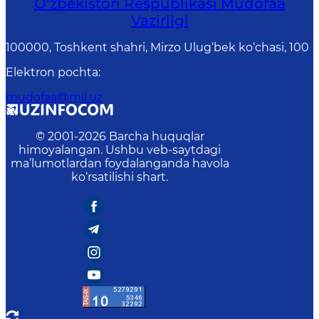
O‘zbekiston Respublikasi Mudofaa
Vazirligi
100000, Toshkent shahri, Mirzo Ulug‘bek ko‘chasi, 100
Elektron pochta
:
mudofaa@mil.uz
© 2001-
2026
Barcha huquqlar
himoyalangan. Ushbu veb-saytdagi
ma’lumotlardan foydalanganda havola
ko‘rsatilishi shart.