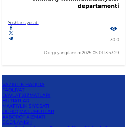
departamenti
Yoshlar siyosati
3010
Oxirgi yangilanish: 2025-05-01 13:43:29
VAZIRLIK HAQIDA
FAOLIYAT
DAVLAT XIZMATLARI
HUJJATLAR
MAXFIYLIK SIYOSATI
OCHIQ MA'LUMOTLAR
AXBOROT XIZMATI
BOG‘LANISH