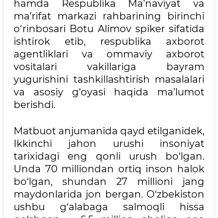
hamda Respublika Ma’naviyat va
ma’rifat markazi rahbarining birinchi
o‘rinbosari Botu Alimov spiker sifatida
ishtirok etib, respublika axborot
agentliklari va ommaviy axborot
vositalari vakillariga bayram
yugurishini tashkillashtirish masalalari
va asosiy g‘oyasi haqida ma’lumot
berishdi.
Matbuot anjumanida qayd etilganidek,
Ikkinchi jahon urushi insoniyat
tarixidagi eng qonli urush bo‘lgan.
Unda 70 milliondan ortiq inson halok
bo‘lgan, shundan 27 millioni jang
maydonlarida jon bergan. O‘zbekiston
ushbu g‘alabaga salmoqli hissa