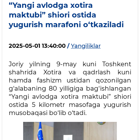
“Yangi avlodga xotira
maktubi” shiori ostida
yugurish marafoni o‘tkaziladi
2025-05-01 13:40:00
/
Yangiliklar
Joriy yilning 9-may kuni Toshkent
shahrida Xotira va qadrlash kuni
hamda fashizm ustidan qozonilgan
g‘alabaning 80 yilligiga bag‘ishlangan
“Yangi avlodga xotira maktubi” shiori
ostida 5 kilometr masofaga yugurish
musobaqasi bo‘lib o‘tadi.