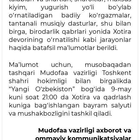
kiyim, yugurish yo‘li bo‘ylab
o‘rnatiladigan badiiy ko‘rgazmalar,
tantanali musiqiy dasturlar, shu bilan
birga, birodarlik qabrlari yonida Xotira
devorining o‘rnatilishi kabi jarayonlar
haqida batafsil ma’lumotlar berildi.
Ma’lumot uchun, musobaqadan
tashqari Mudofaa vazirligi Toshkent
shahri hokimligi bilan birgalikda
“Yangi O‘zbekiston” bog‘ida 9-may
kuni soat 21:00 da Xotira va qadrlash
kuniga bag‘ishlangan bayram salyuti
va mushakbozligini tashkil qiladi.
Mudofaa vazirligi axborot va
ommaviy kommunikatsiyalar