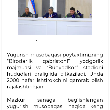
Yugurish musobaqasi poytaxtimizning
“Birodarlik qabristoni” yodgorlik
majmuasi va “Bunyodkor” stadioni
hududlari oralig‘ida o‘tkaziladi. Unda
2000 nafar ishtirokchini qamrab olish
rajalashtirilgan.
Mazkur sanaga bag‘ishlangan
yugurish musobaqasi haqida keng