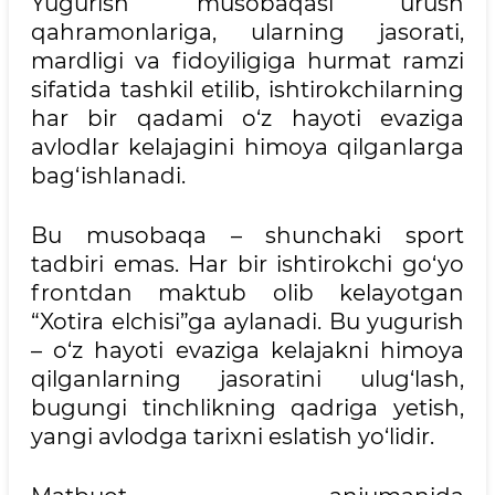
Yugurish musobaqasi urush
qahramonlariga, ularning jasorati,
mardligi va fidoyiligiga hurmat ramzi
sifatida tashkil etilib, ishtirokchilarning
har bir qadami o‘z hayoti evaziga
avlodlar kelajagini himoya qilganlarga
bag‘ishlanadi.
Bu musobaqa – shunchaki sport
tadbiri emas. Har bir ishtirokchi go‘yo
frontdan maktub olib kelayotgan
“Xotira elchisi”ga aylanadi. Bu yugurish
– o‘z hayoti evaziga kelajakni himoya
qilganlarning jasoratini ulug‘lash,
bugungi tinchlikning qadriga yetish,
yangi avlodga tarixni eslatish yo‘lidir.