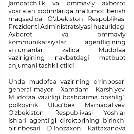
jamoatchilik va ommaviy axborot
vositalari xodimlariga ma’lumot berish
maqsadida O‘zbekiston Respublikasi
Prezidenti Administratsiyasi huzuridagi
Axborot va ommaviy
kommunikatsiyalar agentligining
anjumanlar zalida Mudofaa
vazirligining navbatdagi matbuot
anjumani tashkil etildi.
Unda mudofaa vazirining o‘rinbosari
general-mayor Xamdam Karshiyev,
Mudofaa vazirligi boshqarma boshlig‘i
polkovnik Ulug‘bek Mamadaliyev,
O‘zbekiston Respublikasi Yoshlar
ishlari agentligi direktorining birinchi
o‘rinbosari Dilnozaxon Kattaxanova