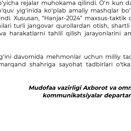
o‘yicha rejalar muhokama qilindi. O‘n kun 
 o‘quv yig‘inida ko‘plab amaliy mashqlar bo‘
lindi. Xususan, “Hanjar-2024” maxsus-taktik 
ari turli jangovar qurollardan otish, shartli
 harakatlarni tahlil qilish jarayonlarini a
g‘ini davomida mehmonlar uchun milliy ta
rqand shahriga sayohat tadbirlari o‘tkazi
Mudofaa vazirligi Axborot va om
kommunikatsiyala
r departa