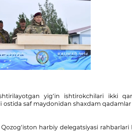
htirilayotgan yig‘in ishtirokchilari ikki qa
ari ostida saf maydonidan shaxdam qadamlar 
Qozog‘iston harbiy delegatsiyasi rahbarlari