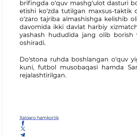
brifingda o‘quv mashg‘ulot dasturi b
etishi ko‘zda tutilgan maxsus-taktik
o‘zaro tajriba almashishga kelishib o
davomida ikki davlat harbiy xizmatchil
yashash hududida jang olib borish va
oshiradi.
Do‘stona ruhda boshlangan o‘quv yi
kuni, futbol musobaqasi hamda Sama
rejalashtirilgan.
Xalqaro hamkorlik