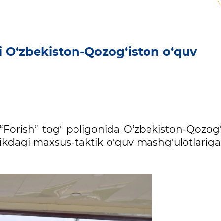
 O‘zbekiston-Qozog‘iston o‘quv
Forish” tog‘ poligonida O‘zbekiston-Qozog‘
likdagi maxsus-taktik o‘quv mashg‘ulotlariga