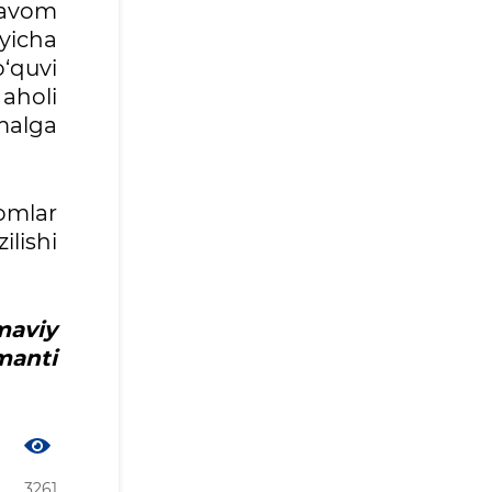
davom
yicha
o‘quvi
 aholi
malga
omlar
lishi
maviy
manti
3261