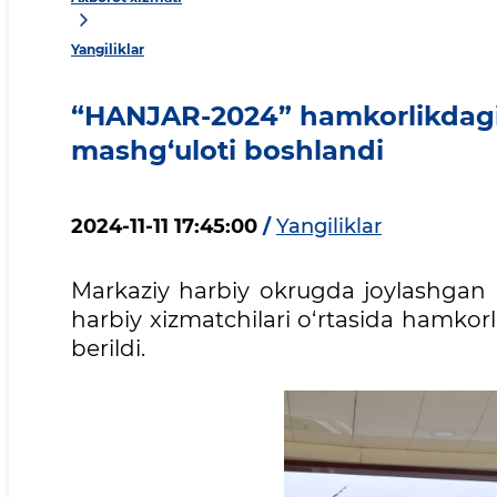
Yangiliklar
“HANJAR-2024” hamkorlikdagi
mashg‘uloti boshlandi
2024-11-11 17:45:00
/
Yangiliklar
Markaziy harbiy okrugda joylashgan “
harbiy xizmatchilari o‘rtasida hamkor
berildi.