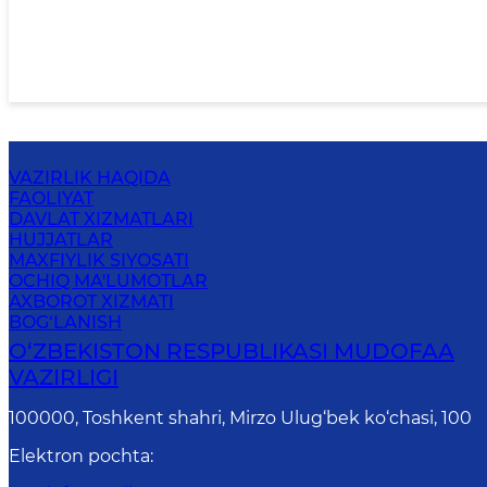
VAZIRLIK HAQIDA
FAOLIYAT
DAVLAT XIZMATLARI
HUJJATLAR
MAXFIYLIK SIYOSATI
OCHIQ MA'LUMOTLAR
AXBOROT XIZMATI
BOG‘LANISH
O‘ZBEKISTON RESPUBLIKASI MUDOFAA
VAZIRLIGI
100000, Toshkent shahri, Mirzo Ulug‘bek ko‘chasi, 100
Elektron pochta
: