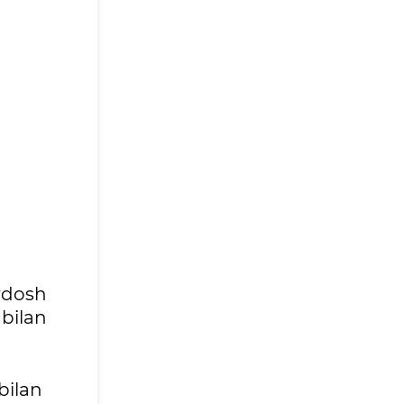
rdosh
bilan
 bilan