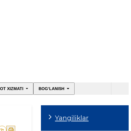
OT XIZMATI
BOG‘LANISH
Yangiliklar
7
+