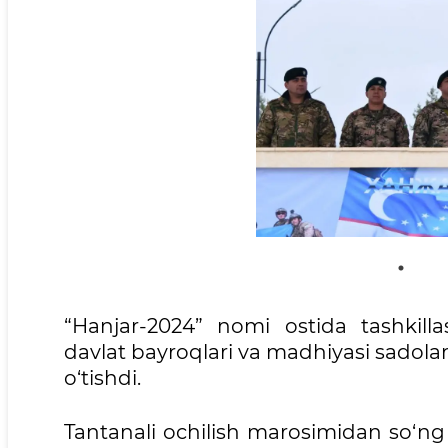
“Hanjar-2024” nomi ostida tashkillas
davlat bayroqlari va madhiyasi sadol
o‘tishdi.
Tantanali ochilish marosimidan so‘ng 