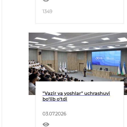
1349
"Vazir va yoshlar" uchrashuvi
bo‘lib o‘tdi
03.07.2026