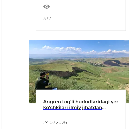
332
Angren tog‘li hududlaridagi yer
ko‘chkilari ilmiy jihatdan
o‘rganilmoqda
24.07.2026