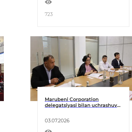
723
Marubeni Corporation
delegatsiyasi bilan uchrashuv
bo‘lib o‘tdi
03.07.2026