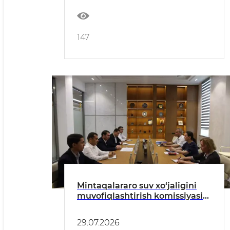
147
Mintaqalararo suv xo‘jaligini
muvofiqlashtirish komissiyasi
bilan yer osti suvlari bo‘yicha
hamkorlikni rivojlantirish
29.07.2026
masalalari muhokama qilindi