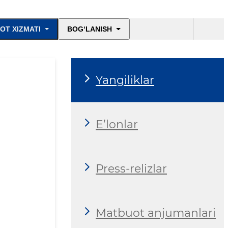
OT XIZMATI
BOG‘LANISH
Yangiliklar
E’lonlar
Press-relizlar
Matbuot anjumanlari