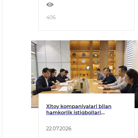
406
Xitoy kompaniyalari bilan
hamkorlik istiqbollari
muhokama qilindi
22.07.2026