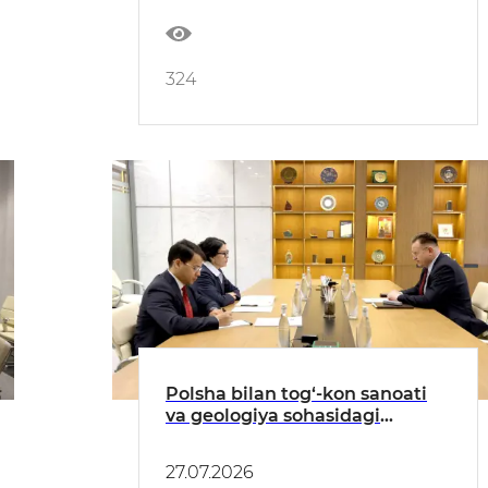
324
Polsha bilan tog‘-kon sanoati
va geologiya sohasidagi
hamkorlik istiqbollari
muhokama qilindi
27.07.2026