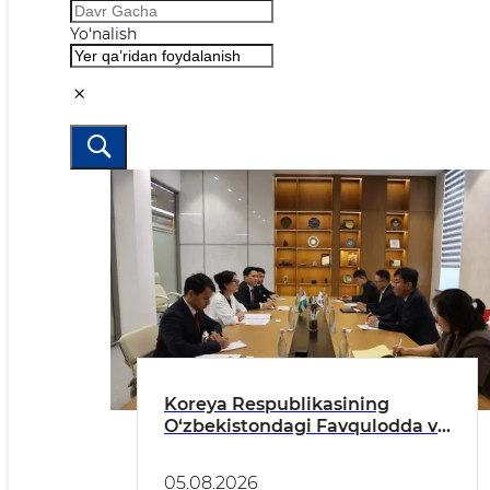
Yo‘nalish
Koreya Respublikasining
O‘zbekistondagi Favqulodda va
Muxtor Elchisi bilan o‘tkazilgan
uchrashuv haqida
05.08.2026