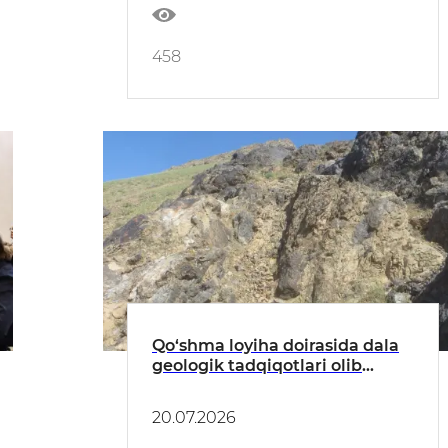
458
Qo‘shma loyiha doirasida dala
geologik tadqiqotlari olib
borilmoqda
20.07.2026