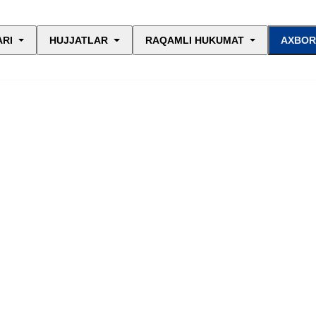
ARI
HUJJATLAR
RAQAMLI HUKUMAT
AXBOR