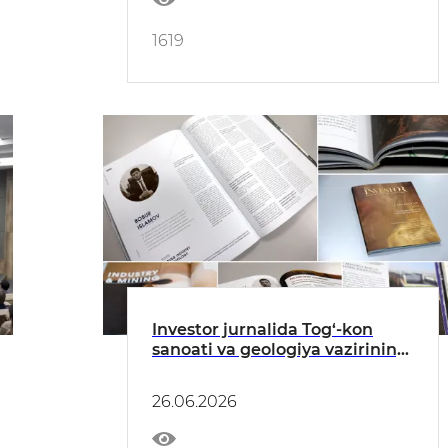
1619
Investor jurnalida Tog‘-kon
sanoati va geologiya vazirining
maqolasi e’lon qilindi
26.06.2026