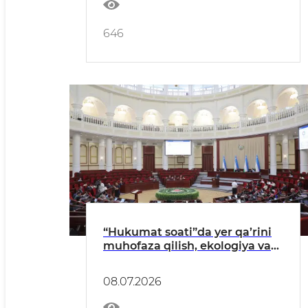
646
“Hukumat soati”da yer qa’rini
muhofaza qilish, ekologiya va
sanoat xavfsizligi masalalari
muhokama qilindi
08.07.2026