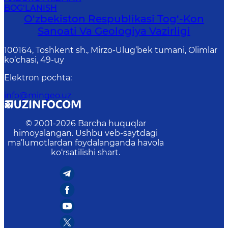
BOG‘LANISH
O‘zbekiston Respublikasi Tog‘-Kon
Sanoati Va Geologiya Vazirligi
100164, Toshkent sh., Mirzo-Ulug‘bek tumani, Olimlar
ko‘chasi, 49-uy
Elektron pochta
:
info@mingeo.uz
© 2001-
2026
Barcha huquqlar
himoyalangan. Ushbu veb-saytdagi
ma’lumotlardan foydalanganda havola
ko‘rsatilishi shart.