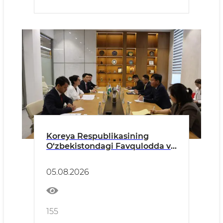
Koreya Respublikasining
O‘zbekistondagi Favqulodda va
Muxtor Elchisi bilan o‘tkazilgan
uchrashuv haqida
05.08.2026
155