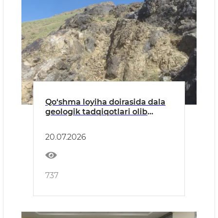
Qo‘shma loyiha doirasida dala
geologik tadqiqotlari olib
borilmoqda
20.07.2026
737