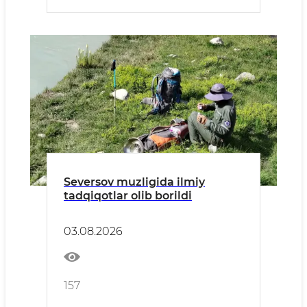
Seversov muzligida ilmiy
tadqiqotlar olib borildi
03.08.2026
157