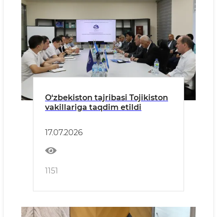
O‘zbekiston tajribasi Tojikiston
vakillariga taqdim etildi
17.07.2026
1151