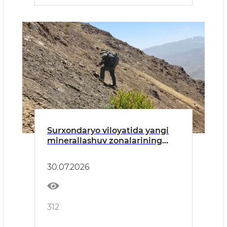
Surxondaryo viloyatida yangi
minerallashuv zonalarining
istiqbollari o‘rganilmoqda
30.07.2026
312