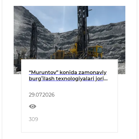
“Muruntov” konida zamonaviy
burgʻilash texnologiyalari joriy
etilmoqda.
29.07.2026
309