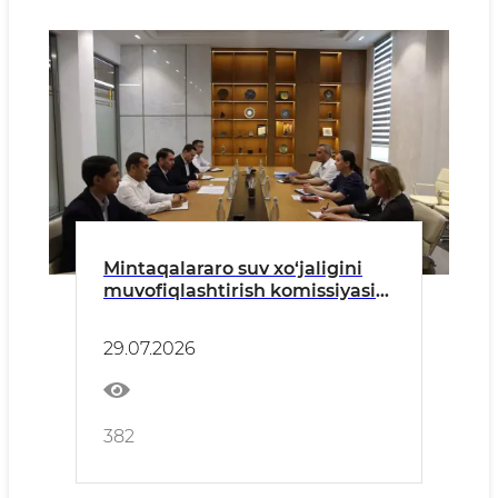
Mintaqalararo suv xo‘jaligini
muvofiqlashtirish komissiyasi
bilan yer osti suvlari bo‘yicha
hamkorlikni rivojlantirish
29.07.2026
masalalari muhokama qilindi
382