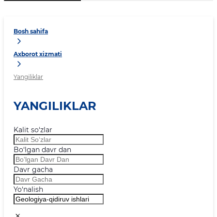
Bosh sahifa
Axborot xizmati
Yangiliklar
YANGILIKLAR
Kalit so‘zlar
Bo‘lgan davr dan
Davr gacha
Yo‘nalish