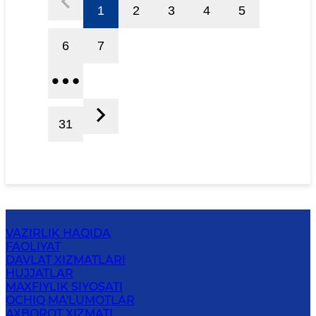
1
2
3
4
5
6
7
31
VAZIRLIK HAQIDA
FAOLIYAT
DAVLAT XIZMATLARI
HUJJATLAR
MAXFIYLIK SIYOSATI
OCHIQ MA'LUMOTLAR
AXBOROT XIZMATI