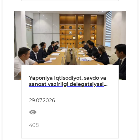
Yaponiya Iqtisodiyot, savdo va
sanoat vazirligi delegatsiyasi
bilan uchrashuv o‘tkazildi
29.07.2026
408