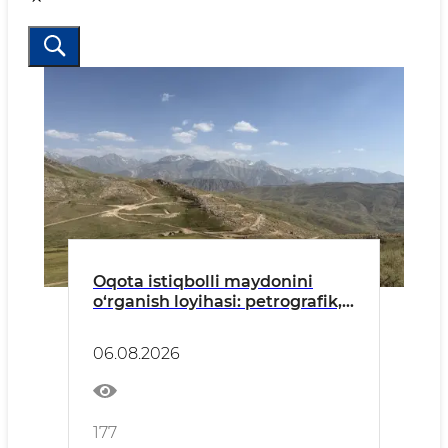
Oqota istiqbolli maydonini
o‘rganish loyihasi: petrografik,
mineralogik va geokimyoviy
usullar vositasida dala tadqiqot
06.08.2026
ishlari olib borildi
177