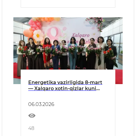
Energetika vazirligida 8-mart
— Xalqaro xotin-qizlar kuni
munosabati bilan sohada
faoliyat yuritayotgan xotin-
06.03.2026
qizlarni e’tirof etishga
bag‘ishlangan tadbir bo‘lib
o‘tdi
48