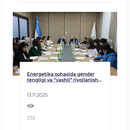
Energetika sohasida gender
tengligi va “yashil” rivojlanish
masalalari muhokama qilindi
13.11.2025
338