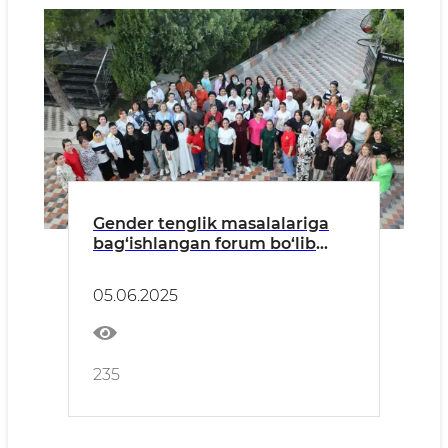
Gender tenglik masalalariga
bag‘ishlangan forum bo‘lib
o‘tdi
05.06.2025
235