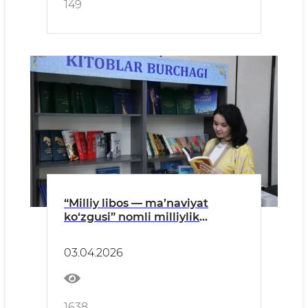
149
“Milliy libos — ma’naviyat
ko‘zgusi” nomli milliylik
targ‘ibotida Energetika
vazirligi xodimlari ham faol
03.04.2026
ishtirok etmoqda.
1638