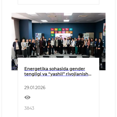
Energetika sohasida gender
tengligi va “yashil” rivojlanish
masalalari muhokama qilindi
29.01.2026
3843