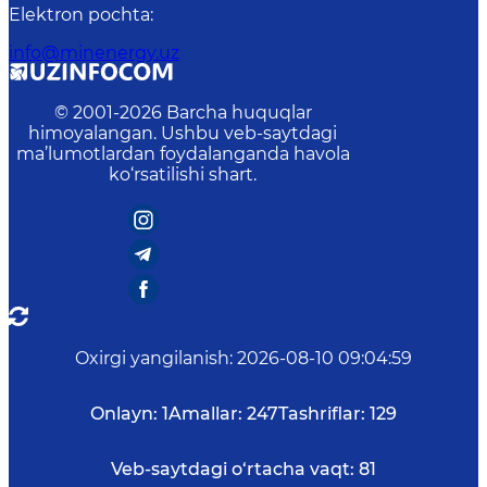
Elektron pochta
:
info@minenergy.uz
© 2001-
2026
Barcha huquqlar
himoyalangan. Ushbu veb-saytdagi
ma’lumotlardan foydalanganda havola
ko‘rsatilishi shart.
Oxirgi yangilanish
:
2026-08-10 09:04:59
Onlayn:
1
Amallar:
247
Tashriflar:
129
Veb-saytdagi o‘rtacha vaqt:
81