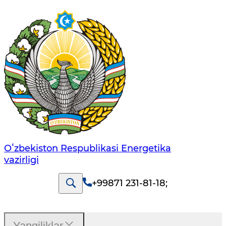
Oʻzbekiston Respublikasi Energetika
vazirligi
+99871 231-81-18
;
Yangiliklar