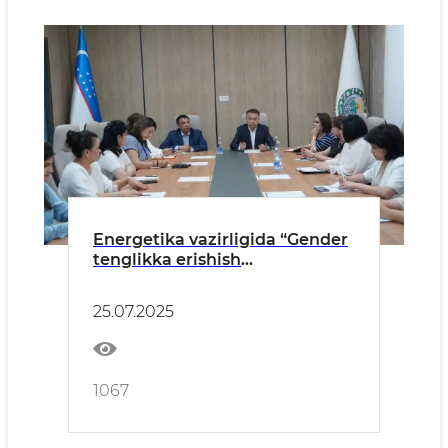
Energetika vazirligida “Gender
tenglikka erishish
strategiyasi”ning taqdimoti
bo‘lib o‘tdi
25.07.2025
1067