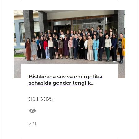
Bishkekda suv va energetika
sohasida gender tenglik
hamda yoshlar masalalari
bo‘yicha konferensiya bo‘lib
06.11.2025
o‘tdi
231