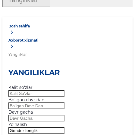
Bosh sahifa
Axborot xizmati
Yangiliklar
YANGILIKLAR
Kalit so‘zlar
Bo‘lgan davr dan
Davr gacha
Yo‘nalish