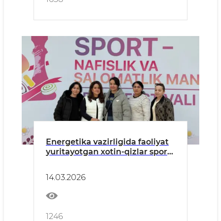
Energetika vazirligida faoliyat
yuritayotgan xotin-qizlar sport
musobaqalarida faol ishtirok
etdi
14.03.2026
1246