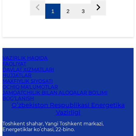
1
2
3
VAZIRLIK HAQIDA
FAOLIYAT
DAVLAT XIZMATLARI
HUJJATLAR
MAXFIYLIK SIYOSATI
OCHIQ MA'LUMOTLAR
JAMOATCHILIK BILAN ALOQALAR BO'LIMI
BOG‘LANISH
Oʻzbekiston Respublikasi Energetika
Vazirligi
Toshkent shahar, Yangi Toshkent markazi,
Energetiklar koʻchasi, 22-bino.