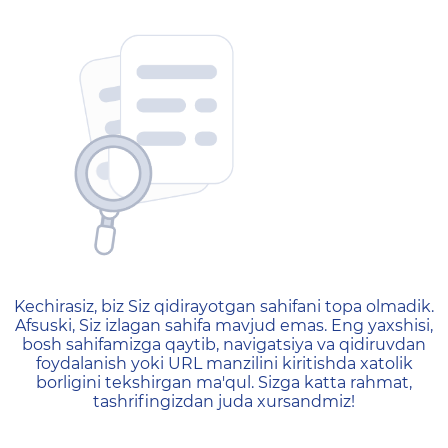
404 — Страница не найд
Kechirasiz, biz Siz qidirayotgan sahifani topa olmadik.
Afsuski, Siz izlagan sahifa mavjud emas. Eng yaxshisi,
bosh sahifamizga qaytib, navigatsiya va qidiruvdan
foydalanish yoki URL manzilini kiritishda xatolik
borligini tekshirgan ma'qul. Sizga katta rahmat,
tashrifingizdan juda xursandmiz!