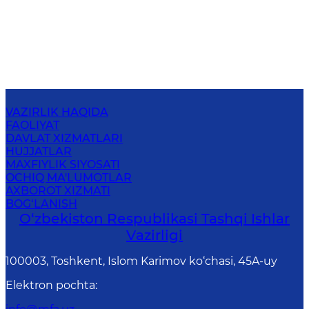
VAZIRLIK HAQIDA
FAOLIYAT
DAVLAT XIZMATLARI
HUJJATLAR
MAXFIYLIK SIYOSATI
OCHIQ MA'LUMOTLAR
AXBOROT XIZMATI
BOG‘LANISH
O‘zbеkistоn Rеspublikаsi Tashqi Ishlаr
Vаzirligi
100003, Toshkent, Islom Karimov ko‘chasi, 45A-uy
Elektron pochta
: