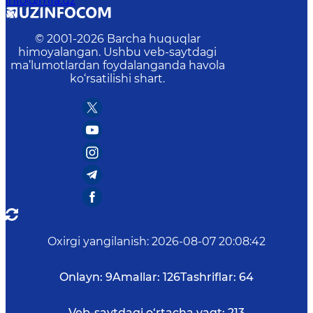
info@mfa.uz
© 2001-
2026
Barcha huquqlar
himoyalangan. Ushbu veb-saytdagi
ma’lumotlardan foydalanganda havola
ko‘rsatilishi shart.
Oxirgi yangilanish
:
2026-08-07 20:08:42
Onlayn:
9
Amallar:
126
Tashriflar:
64
Veb-saytdagi o‘rtacha vaqt:
213