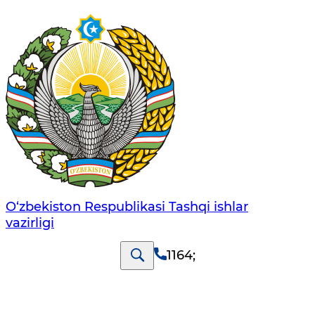
O‘zbеkistоn Rеspublikаsi Tashqi ishlаr
vаzirligi
1164
;