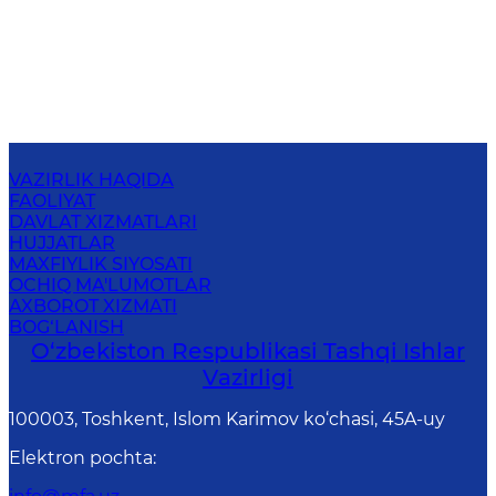
VAZIRLIK HAQIDA
FAOLIYAT
DAVLAT XIZMATLARI
HUJJATLAR
MAXFIYLIK SIYOSATI
OCHIQ MA'LUMOTLAR
AXBOROT XIZMATI
BOG‘LANISH
O‘zbеkistоn Rеspublikаsi Tashqi Ishlаr
Vаzirligi
100003, Toshkent, Islom Karimov ko‘chasi, 45A-uy
Elektron pochta
: