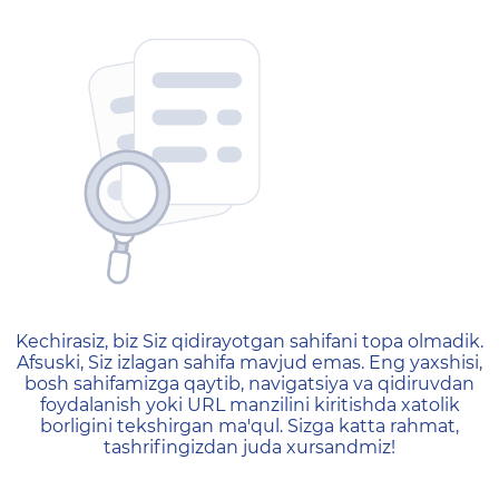
404 — Страница не найд
Kechirasiz, biz Siz qidirayotgan sahifani topa olmadik.
Afsuski, Siz izlagan sahifa mavjud emas. Eng yaxshisi,
bosh sahifamizga qaytib, navigatsiya va qidiruvdan
foydalanish yoki URL manzilini kiritishda xatolik
borligini tekshirgan ma'qul. Sizga katta rahmat,
tashrifingizdan juda xursandmiz!