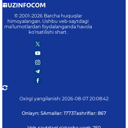
info@mfa.uz
© 2001-
2026
Barcha huquqlar
himoyalangan. Ushbu veb-saytdagi
ma’lumotlardan foydalanganda havola
ko‘rsatilishi shart.
Oxirgi yangilanish
:
2026-08-07 20:08:42
Onlayn:
5
Amallar:
1773
Tashriflar:
867
Veb-saytdagi o‘rtacha vaqt:
250