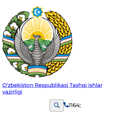
O‘zbеkistоn Rеspublikаsi Tashqi ishlаr
vаzirligi
1164
;