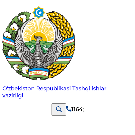
O‘zbеkistоn Rеspublikаsi Tashqi ishlаr
vаzirligi
1164
;