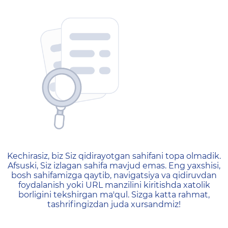
404 — Страница не найд
Kechirasiz, biz Siz qidirayotgan sahifani topa olmadik.
Afsuski, Siz izlagan sahifa mavjud emas. Eng yaxshisi,
bosh sahifamizga qaytib, navigatsiya va qidiruvdan
foydalanish yoki URL manzilini kiritishda xatolik
borligini tekshirgan ma'qul. Sizga katta rahmat,
tashrifingizdan juda xursandmiz!