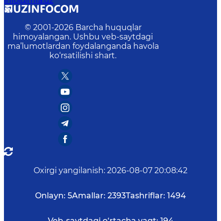
info@mfa.uz
© 2001-
2026
Barcha huquqlar
himoyalangan. Ushbu veb-saytdagi
ma’lumotlardan foydalanganda havola
ko‘rsatilishi shart.
Oxirgi yangilanish
:
2026-08-07 20:08:42
Onlayn:
5
Amallar:
2393
Tashriflar:
1494
Veb-saytdagi o‘rtacha vaqt:
194