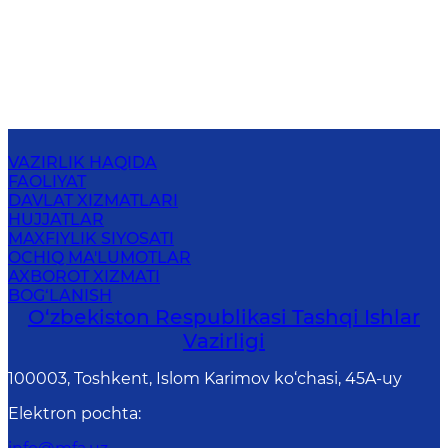
VAZIRLIK HAQIDA
FAOLIYAT
DAVLAT XIZMATLARI
HUJJATLAR
MAXFIYLIK SIYOSATI
OCHIQ MA'LUMOTLAR
AXBOROT XIZMATI
BOG‘LANISH
O‘zbеkistоn Rеspublikаsi Tashqi Ishlаr
Vаzirligi
100003, Toshkent, Islom Karimov ko‘chasi, 45A-uy
Elektron pochta
: