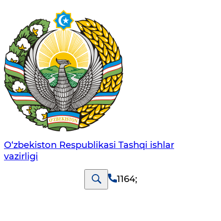
O‘zbеkistоn Rеspublikаsi Tashqi ishlаr
vаzirligi
1164
;