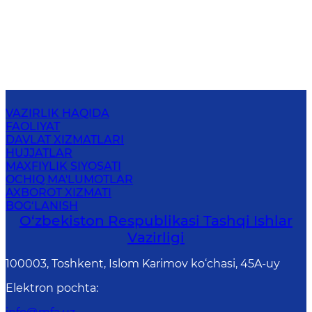
VAZIRLIK HAQIDA
FAOLIYAT
DAVLAT XIZMATLARI
HUJJATLAR
MAXFIYLIK SIYOSATI
OCHIQ MA'LUMOTLAR
AXBOROT XIZMATI
BOG‘LANISH
O‘zbеkistоn Rеspublikаsi Tashqi Ishlаr
Vаzirligi
100003, Toshkent, Islom Karimov ko‘chasi, 45A-uy
Elektron pochta
: