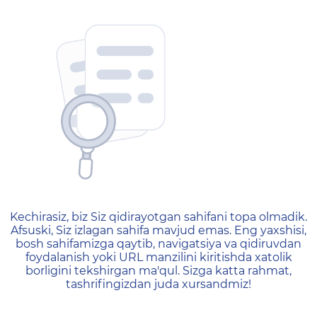
404 — Страница не найд
Kechirasiz, biz Siz qidirayotgan sahifani topa olmadik.
Afsuski, Siz izlagan sahifa mavjud emas. Eng yaxshisi,
bosh sahifamizga qaytib, navigatsiya va qidiruvdan
foydalanish yoki URL manzilini kiritishda xatolik
borligini tekshirgan ma'qul. Sizga katta rahmat,
tashrifingizdan juda xursandmiz!