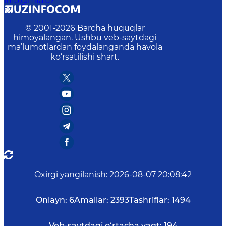
info@mfa.uz
© 2001-
2026
Barcha huquqlar
himoyalangan. Ushbu veb-saytdagi
ma’lumotlardan foydalanganda havola
ko‘rsatilishi shart.
Oxirgi yangilanish
:
2026-08-07 20:08:42
Onlayn:
6
Amallar:
2393
Tashriflar:
1494
Veb-saytdagi o‘rtacha vaqt:
194