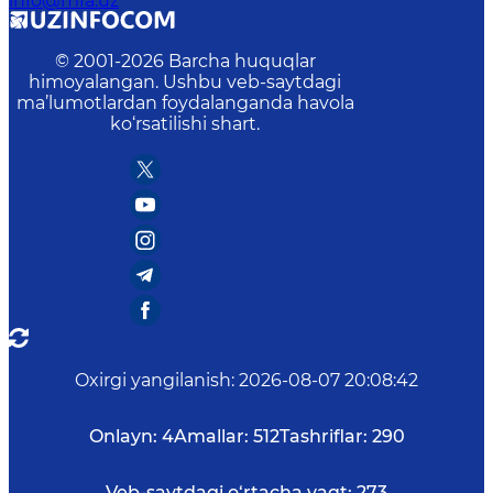
info@mfa.uz
© 2001-
2026
Barcha huquqlar
himoyalangan. Ushbu veb-saytdagi
ma’lumotlardan foydalanganda havola
ko‘rsatilishi shart.
Oxirgi yangilanish
:
2026-08-07 20:08:42
Onlayn:
4
Amallar:
512
Tashriflar:
290
Veb-saytdagi o‘rtacha vaqt:
273