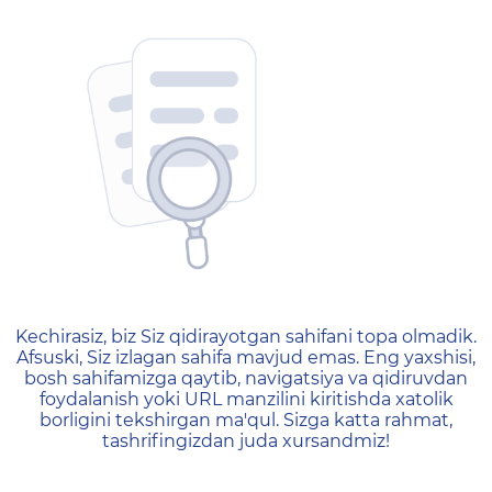
404 — Страница не найд
Kechirasiz, biz Siz qidirayotgan sahifani topa olmadik.
Afsuski, Siz izlagan sahifa mavjud emas. Eng yaxshisi,
bosh sahifamizga qaytib, navigatsiya va qidiruvdan
foydalanish yoki URL manzilini kiritishda xatolik
borligini tekshirgan ma'qul. Sizga katta rahmat,
tashrifingizdan juda xursandmiz!