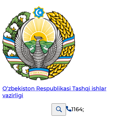
O‘zbеkistоn Rеspublikаsi Tashqi ishlаr
vаzirligi
1164
;