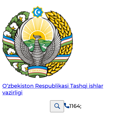
O‘zbеkistоn Rеspublikаsi Tashqi ishlаr
vаzirligi
1164
;