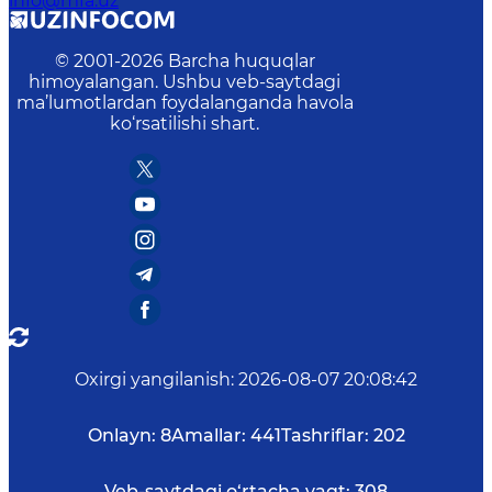
info@mfa.uz
© 2001-
2026
Barcha huquqlar
himoyalangan. Ushbu veb-saytdagi
ma’lumotlardan foydalanganda havola
ko‘rsatilishi shart.
Oxirgi yangilanish
:
2026-08-07 20:08:42
Onlayn:
8
Amallar:
441
Tashriflar:
202
Veb-saytdagi o‘rtacha vaqt:
308