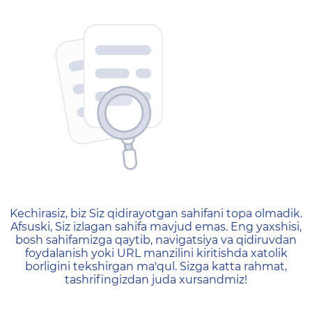
404 — Страница не найд
Kechirasiz, biz Siz qidirayotgan sahifani topa olmadik.
Afsuski, Siz izlagan sahifa mavjud emas. Eng yaxshisi,
bosh sahifamizga qaytib, navigatsiya va qidiruvdan
foydalanish yoki URL manzilini kiritishda xatolik
borligini tekshirgan ma'qul. Sizga katta rahmat,
tashrifingizdan juda xursandmiz!