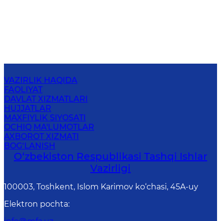
VAZIRLIK HAQIDA
FAOLIYAT
DAVLAT XIZMATLARI
HUJJATLAR
MAXFIYLIK SIYOSATI
OCHIQ MA'LUMOTLAR
AXBOROT XIZMATI
BOG‘LANISH
O‘zbеkistоn Rеspublikаsi Tashqi Ishlаr
Vаzirligi
100003, Toshkent, Islom Karimov ko‘chasi, 45A-uy
Elektron pochta
: