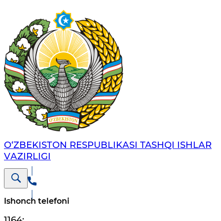
O‘ZBЕKISTОN RЕSPUBLIKАSI TASHQI ISHLАR
VАZIRLIGI
Ishonch telefoni
1164
;