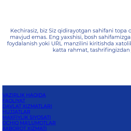
404 — Страница не найд
Kechirasiz, biz Siz qidirayotgan sahifani topa o
mavjud emas. Eng yaxshisi, bosh sahifamizga 
foydalanish yoki URL manzilini kiritishda xatoli
katta rahmat, tashrifingizdan
VAZIRLIK HAQIDA
FAOLIYAT
DAVLAT XIZMATLARI
HUJJATLAR
MAXFIYLIK SIYOSATI
OCHIQ MA'LUMOTLAR
AXBOROT XIZMATI