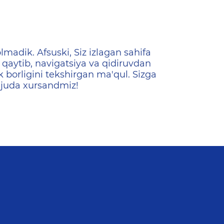
ена
lmadik. Afsuski, Siz izlagan sahifa
qaytib, navigatsiya va qidiruvdan
k borligini tekshirgan ma'qul. Sizga
 juda xursandmiz!