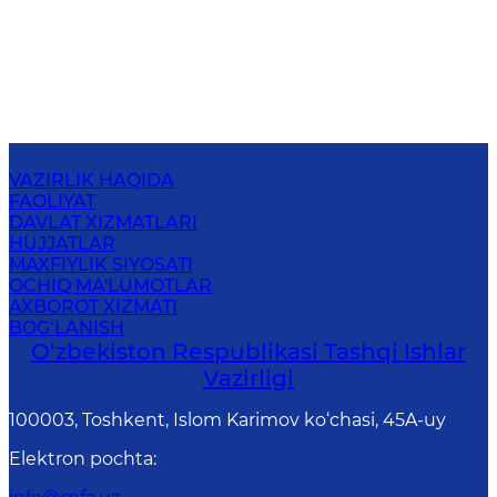
VAZIRLIK HAQIDA
FAOLIYAT
DAVLAT XIZMATLARI
HUJJATLAR
MAXFIYLIK SIYOSATI
OCHIQ MA'LUMOTLAR
AXBOROT XIZMATI
BOG‘LANISH
O‘zbеkistоn Rеspublikаsi Tashqi Ishlаr
Vаzirligi
100003, Toshkent, Islom Karimov ko‘chasi, 45A-uy
Elektron pochta
: