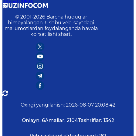
info@mfa.uz
© 2001-
2026
Barcha huquqlar
himoyalangan. Ushbu veb-saytdagi
ma’lumotlardan foydalanganda havola
ko‘rsatilishi shart.
Oxirgi yangilanish
:
2026-08-07 20:08:42
Onlayn:
6
Amallar:
2104
Tashriflar:
1342
Veb-saytdagi o‘rtacha vaqt:
183