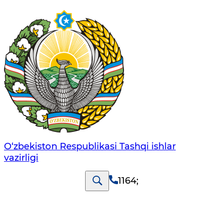
O‘zbеkistоn Rеspublikаsi Tashqi ishlаr
vаzirligi
1164
;