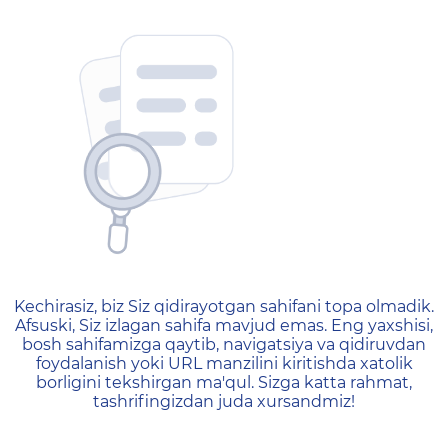
404 — Страница не найд
Kechirasiz, biz Siz qidirayotgan sahifani topa olmadik.
Afsuski, Siz izlagan sahifa mavjud emas. Eng yaxshisi,
bosh sahifamizga qaytib, navigatsiya va qidiruvdan
foydalanish yoki URL manzilini kiritishda xatolik
borligini tekshirgan ma'qul. Sizga katta rahmat,
tashrifingizdan juda xursandmiz!