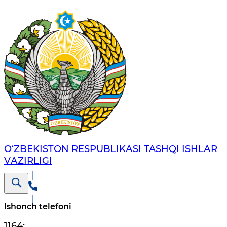
O‘ZBЕKISTОN RЕSPUBLIKАSI TASHQI ISHLАR
VАZIRLIGI
Ishonch telefoni
1164
;