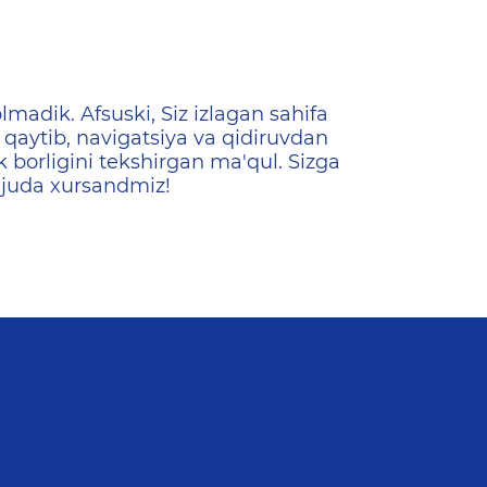
ена
lmadik. Afsuski, Siz izlagan sahifa
qaytib, navigatsiya va qidiruvdan
k borligini tekshirgan ma'qul. Sizga
 juda xursandmiz!