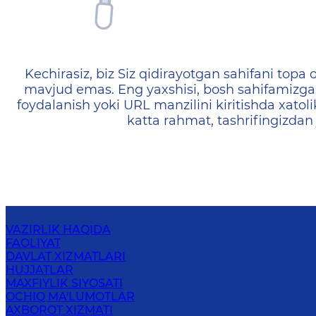
404 — Страница не найд
Kechirasiz, biz Siz qidirayotgan sahifani topa o
mavjud emas. Eng yaxshisi, bosh sahifamizga 
foydalanish yoki URL manzilini kiritishda xatoli
katta rahmat, tashrifingizdan
VAZIRLIK HAQIDA
FAOLIYAT
DAVLAT XIZMATLARI
HUJJATLAR
MAXFIYLIK SIYOSATI
OCHIQ MA'LUMOTLAR
AXBOROT XIZMATI