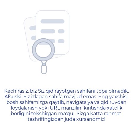
404 — Страница не найд
Kechirasiz, biz Siz qidirayotgan sahifani topa olmadik.
Afsuski, Siz izlagan sahifa mavjud emas. Eng yaxshisi,
bosh sahifamizga qaytib, navigatsiya va qidiruvdan
foydalanish yoki URL manzilini kiritishda xatolik
borligini tekshirgan ma'qul. Sizga katta rahmat,
tashrifingizdan juda xursandmiz!