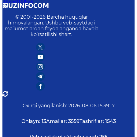
info@mfa.uz
© 2001-
2026
Barcha huquqlar
himoyalangan. Ushbu veb-saytdagi
ma’lumotlardan foydalanganda havola
ko‘rsatilishi shart.
Oxirgi yangilanish
:
2026-08-06 15:39:17
Onlayn:
13
Amallar:
3559
Tashriflar:
1543
Veb-saytdagi o‘rtacha vaqt:
255