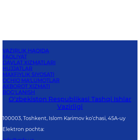
VAZIRLIK HAQIDA
FAOLIYAT
DAVLAT XIZMATLARI
HUJJATLAR
MAXFIYLIK SIYOSATI
OCHIQ MA'LUMOTLAR
AXBOROT XIZMATI
BOG‘LANISH
O‘zbеkistоn Rеspublikаsi Tashqi Ishlаr
Vаzirligi
100003, Toshkent, Islom Karimov ko‘chasi, 45A-uy
Elektron pochta
: