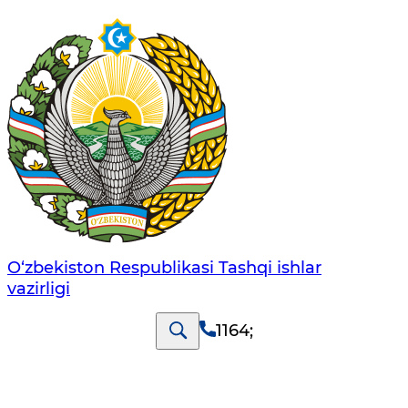
O‘zbеkistоn Rеspublikаsi Tashqi ishlаr
vаzirligi
1164
;