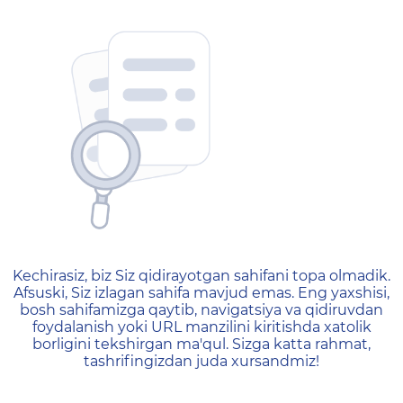
404 — Страница не найд
Kechirasiz, biz Siz qidirayotgan sahifani topa olmadik.
Afsuski, Siz izlagan sahifa mavjud emas. Eng yaxshisi,
bosh sahifamizga qaytib, navigatsiya va qidiruvdan
foydalanish yoki URL manzilini kiritishda xatolik
borligini tekshirgan ma'qul. Sizga katta rahmat,
tashrifingizdan juda xursandmiz!