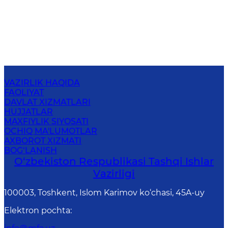
VAZIRLIK HAQIDA
FAOLIYAT
DAVLAT XIZMATLARI
HUJJATLAR
MAXFIYLIK SIYOSATI
OCHIQ MA'LUMOTLAR
AXBOROT XIZMATI
BOG‘LANISH
O‘zbеkistоn Rеspublikаsi Tashqi Ishlаr
Vаzirligi
100003, Toshkent, Islom Karimov ko‘chasi, 45A-uy
Elektron pochta
: