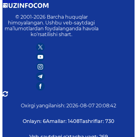
info@mfa.uz
© 2001-
2026
Barcha huquqlar
himoyalangan. Ushbu veb-saytdagi
ma’lumotlardan foydalanganda havola
ko‘rsatilishi shart.
Oxirgi yangilanish
:
2026-08-07 20:08:42
Onlayn:
6
Amallar:
1408
Tashriflar:
730
Veb-saytdagi o‘rtacha vaqt:
269