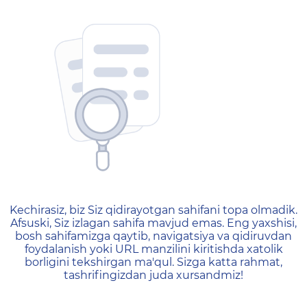
404 — Страница не найд
Kechirasiz, biz Siz qidirayotgan sahifani topa olmadik.
Afsuski, Siz izlagan sahifa mavjud emas. Eng yaxshisi,
bosh sahifamizga qaytib, navigatsiya va qidiruvdan
foydalanish yoki URL manzilini kiritishda xatolik
borligini tekshirgan ma'qul. Sizga katta rahmat,
tashrifingizdan juda xursandmiz!