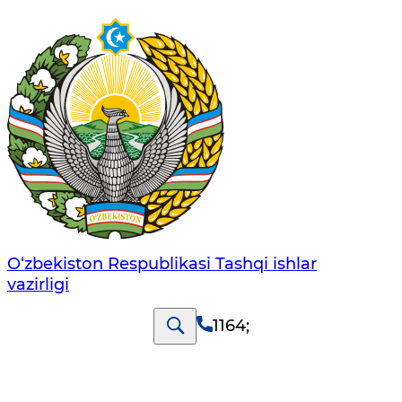
O‘zbеkistоn Rеspublikаsi Tashqi ishlаr
vаzirligi
1164
;