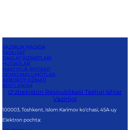
VAZIRLIK HAQIDA
FAOLIYAT
DAVLAT XIZMATLARI
HUJJATLAR
MAXFIYLIK SIYOSATI
OCHIQ MA'LUMOTLAR
AXBOROT XIZMATI
BOG‘LANISH
O‘zbеkistоn Rеspublikаsi Tashqi Ishlаr
Vаzirligi
100003, Toshkent, Islom Karimov ko‘chasi, 45A-uy
Elektron pochta
: