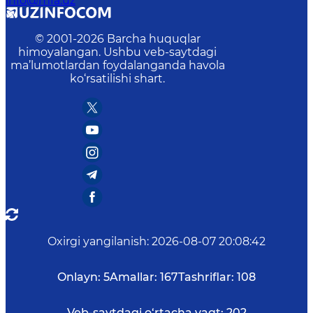
info@mfa.uz
© 2001-
2026
Barcha huquqlar
himoyalangan. Ushbu veb-saytdagi
ma’lumotlardan foydalanganda havola
ko‘rsatilishi shart.
Oxirgi yangilanish
:
2026-08-07 20:08:42
Onlayn:
5
Amallar:
167
Tashriflar:
108
Veb-saytdagi o‘rtacha vaqt:
202