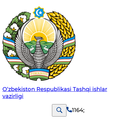
O‘zbеkistоn Rеspublikаsi Tashqi ishlаr
vаzirligi
1164
;