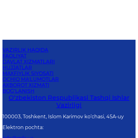
VAZIRLIK HAQIDA
FAOLIYAT
DAVLAT XIZMATLARI
HUJJATLAR
MAXFIYLIK SIYOSATI
OCHIQ MA'LUMOTLAR
AXBOROT XIZMATI
BOG‘LANISH
O‘zbеkistоn Rеspublikаsi Tashqi Ishlаr
Vаzirligi
100003, Toshkent, Islom Karimov ko‘chasi, 45A-uy
Elektron pochta
: