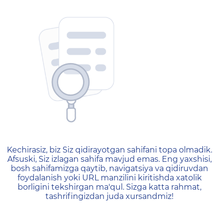
404 — Страница не найд
Kechirasiz, biz Siz qidirayotgan sahifani topa olmadik.
Afsuski, Siz izlagan sahifa mavjud emas. Eng yaxshisi,
bosh sahifamizga qaytib, navigatsiya va qidiruvdan
foydalanish yoki URL manzilini kiritishda xatolik
borligini tekshirgan ma'qul. Sizga katta rahmat,
tashrifingizdan juda xursandmiz!