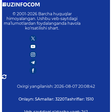
info@mfa.uz
© 2001-
2026
Barcha huquqlar
himoyalangan. Ushbu veb-saytdagi
ma’lumotlardan foydalanganda havola
ko‘rsatilishi shart.
Oxirgi yangilanish
:
2026-08-07 20:08:42
Onlayn:
5
Amallar:
3220
Tashriflar:
1510
Veb-saytdagi o‘rtacha vaqt:
241