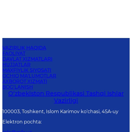
VAZIRLIK HAQIDA
FAOLIYAT
DAVLAT XIZMATLARI
HUJJATLAR
MAXFIYLIK SIYOSATI
OCHIQ MA'LUMOTLAR
AXBOROT XIZMATI
BOG‘LANISH
O‘zbеkistоn Rеspublikаsi Tashqi Ishlаr
Vаzirligi
100003, Toshkent, Islom Karimov ko‘chasi, 45A-uy
Elektron pochta
: