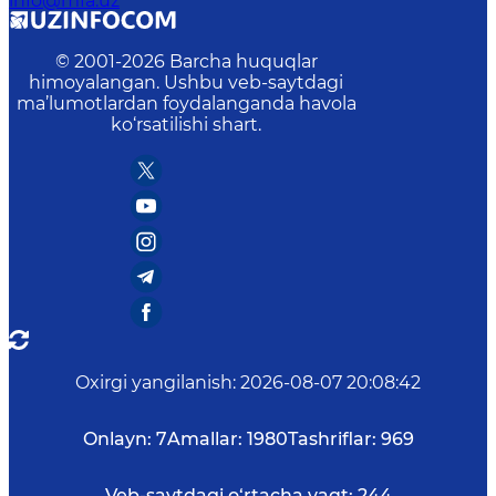
info@mfa.uz
© 2001-
2026
Barcha huquqlar
himoyalangan. Ushbu veb-saytdagi
ma’lumotlardan foydalanganda havola
ko‘rsatilishi shart.
Oxirgi yangilanish
:
2026-08-07 20:08:42
Onlayn:
7
Amallar:
1980
Tashriflar:
969
Veb-saytdagi o‘rtacha vaqt:
244