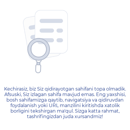
404 — Страница не найд
Kechirasiz, biz Siz qidirayotgan sahifani topa olmadik.
Afsuski, Siz izlagan sahifa mavjud emas. Eng yaxshisi,
bosh sahifamizga qaytib, navigatsiya va qidiruvdan
foydalanish yoki URL manzilini kiritishda xatolik
borligini tekshirgan ma'qul. Sizga katta rahmat,
tashrifingizdan juda xursandmiz!