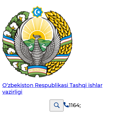
O‘zbеkistоn Rеspublikаsi Tashqi ishlаr
vаzirligi
1164
;