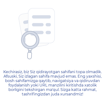
404 — Страница не найд
Kechirasiz, biz Siz qidirayotgan sahifani topa olmadik.
Afsuski, Siz izlagan sahifa mavjud emas. Eng yaxshisi,
bosh sahifamizga qaytib, navigatsiya va qidiruvdan
foydalanish yoki URL manzilini kiritishda xatolik
borligini tekshirgan ma'qul. Sizga katta rahmat,
tashrifingizdan juda xursandmiz!