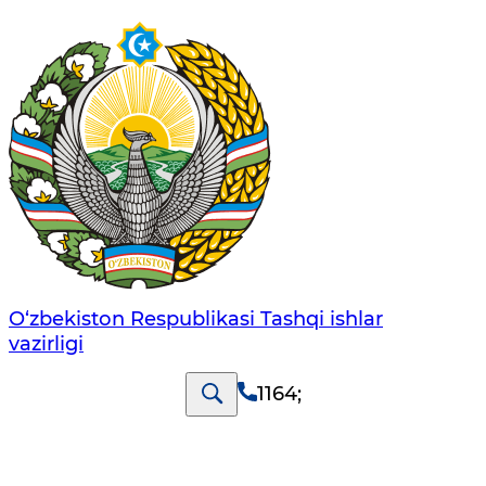
O‘zbеkistоn Rеspublikаsi Tashqi ishlаr
vаzirligi
1164
;