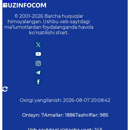
info@mfa.uz
© 2001-
2026
Barcha huquqlar
himoyalangan. Ushbu veb-saytdagi
ma’lumotlardan foydalanganda havola
ko‘rsatilishi shart.
Oxirgi yangilanish
:
2026-08-07 20:08:42
Onlayn:
7
Amallar:
1886
Tashriflar:
985
Veb-saytdagi o‘rtacha vaqt:
245