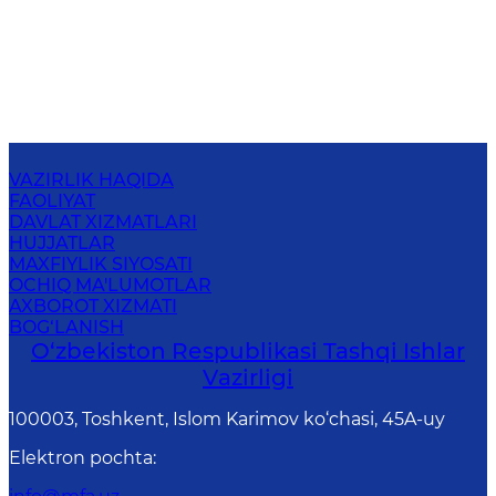
VAZIRLIK HAQIDA
FAOLIYAT
DAVLAT XIZMATLARI
HUJJATLAR
MAXFIYLIK SIYOSATI
OCHIQ MA'LUMOTLAR
AXBOROT XIZMATI
BOG‘LANISH
O‘zbеkistоn Rеspublikаsi Tashqi Ishlаr
Vаzirligi
100003, Toshkent, Islom Karimov ko‘chasi, 45A-uy
Elektron pochta
: