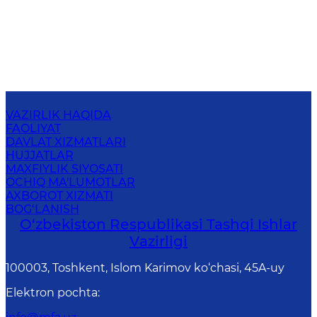
VAZIRLIK HAQIDA
FAOLIYAT
DAVLAT XIZMATLARI
HUJJATLAR
MAXFIYLIK SIYOSATI
OCHIQ MA'LUMOTLAR
AXBOROT XIZMATI
BOG‘LANISH
O‘zbеkistоn Rеspublikаsi Tashqi Ishlаr
Vаzirligi
100003, Toshkent, Islom Karimov ko‘chasi, 45A-uy
Elektron pochta
: