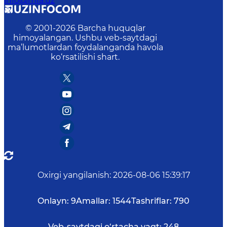
info@mfa.uz
© 2001-
2026
Barcha huquqlar
himoyalangan. Ushbu veb-saytdagi
ma’lumotlardan foydalanganda havola
ko‘rsatilishi shart.
Oxirgi yangilanish
:
2026-08-06 15:39:17
Onlayn:
9
Amallar:
1544
Tashriflar:
790
Veb-saytdagi o‘rtacha vaqt:
248