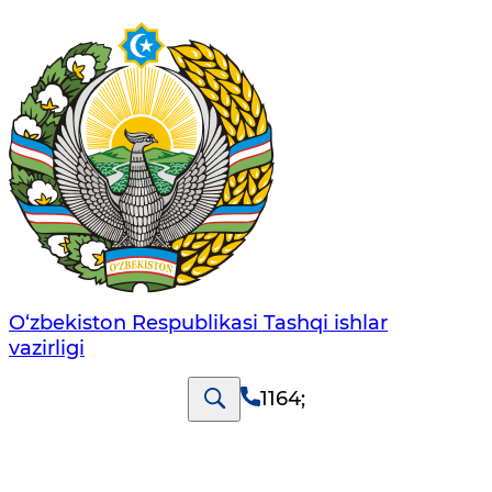
O‘zbеkistоn Rеspublikаsi Tashqi ishlаr
vаzirligi
1164
;