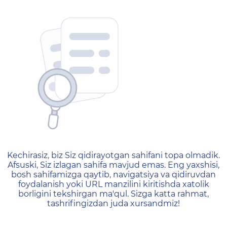
404 — Страница не найд
Kechirasiz, biz Siz qidirayotgan sahifani topa olmadik.
Afsuski, Siz izlagan sahifa mavjud emas. Eng yaxshisi,
bosh sahifamizga qaytib, navigatsiya va qidiruvdan
foydalanish yoki URL manzilini kiritishda xatolik
borligini tekshirgan ma'qul. Sizga katta rahmat,
tashrifingizdan juda xursandmiz!