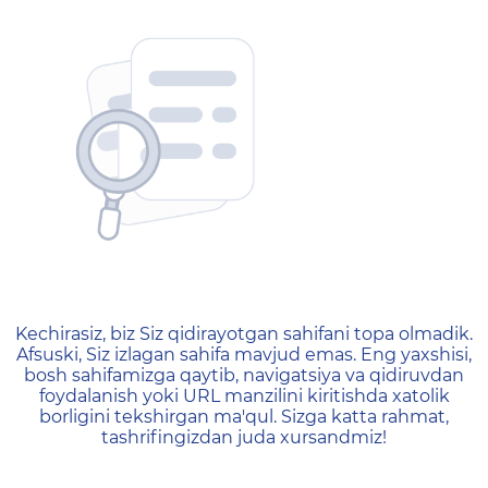
404 — Страница не найд
Kechirasiz, biz Siz qidirayotgan sahifani topa olmadik.
Afsuski, Siz izlagan sahifa mavjud emas. Eng yaxshisi,
bosh sahifamizga qaytib, navigatsiya va qidiruvdan
foydalanish yoki URL manzilini kiritishda xatolik
borligini tekshirgan ma'qul. Sizga katta rahmat,
tashrifingizdan juda xursandmiz!