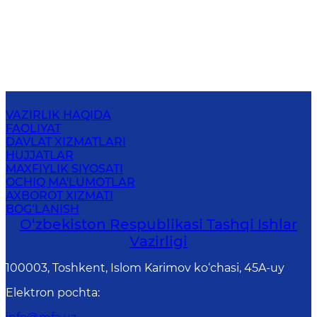
VAZIRLIK HAQIDA
FAOLIYAT
DAVLAT XIZMATLARI
HUJJATLAR
MAXFIYLIK SIYOSATI
OCHIQ MA'LUMOTLAR
AXBOROT XIZMATI
BOG‘LANISH
O‘zbеkistоn Rеspublikаsi Tashqi Ishlаr
Vаzirligi
100003, Toshkent, Islom Karimov ko‘chasi, 45A-uy
Elektron pochta
: