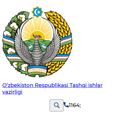
O‘zbеkistоn Rеspublikаsi Tashqi ishlаr
vаzirligi
1164
;