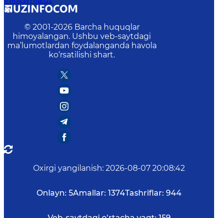
info@mfa.uz
© 2001-
2026
Barcha huquqlar
himoyalangan. Ushbu veb-saytdagi
ma’lumotlardan foydalanganda havola
ko‘rsatilishi shart.
Oxirgi yangilanish
:
2026-08-07 20:08:42
Onlayn:
5
Amallar:
1374
Tashriflar:
944
Veb-saytdagi o‘rtacha vaqt:
159