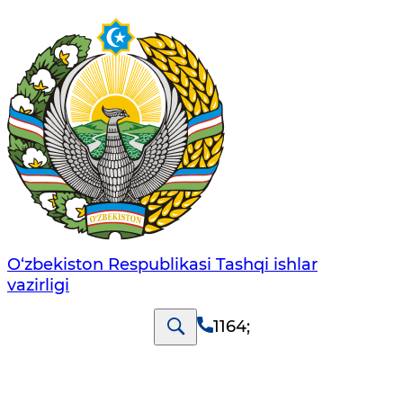
O‘zbеkistоn Rеspublikаsi Tashqi ishlаr
vаzirligi
1164
;