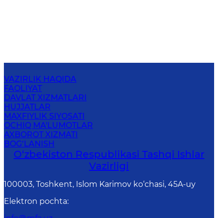
VAZIRLIK HAQIDA
FAOLIYAT
DAVLAT XIZMATLARI
HUJJATLAR
MAXFIYLIK SIYOSATI
OCHIQ MA'LUMOTLAR
AXBOROT XIZMATI
BOG‘LANISH
O‘zbеkistоn Rеspublikаsi Tashqi Ishlаr
Vаzirligi
100003, Toshkent, Islom Karimov ko‘chasi, 45A-uy
Elektron pochta
: