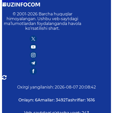
info@mfa.uz
© 2001-
2026
Barcha huquqlar
himoyalangan. Ushbu veb-saytdagi
ma’lumotlardan foydalanganda havola
ko‘rsatilishi shart.
Oxirgi yangilanish
:
2026-08-07 20:08:42
Onlayn:
6
Amallar:
3492
Tashriflar:
1616
Veb-saytdagi o‘rtacha vaqt:
243