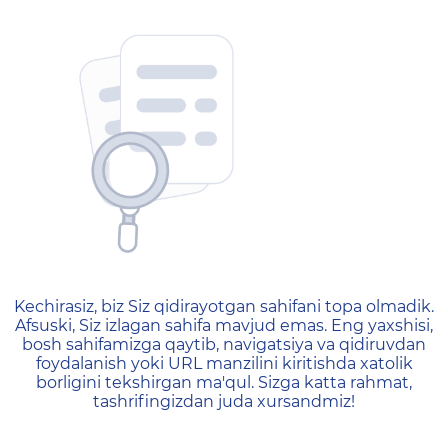
404 — Страница не найд
Kechirasiz, biz Siz qidirayotgan sahifani topa olmadik.
Afsuski, Siz izlagan sahifa mavjud emas. Eng yaxshisi,
bosh sahifamizga qaytib, navigatsiya va qidiruvdan
foydalanish yoki URL manzilini kiritishda xatolik
borligini tekshirgan ma'qul. Sizga katta rahmat,
tashrifingizdan juda xursandmiz!