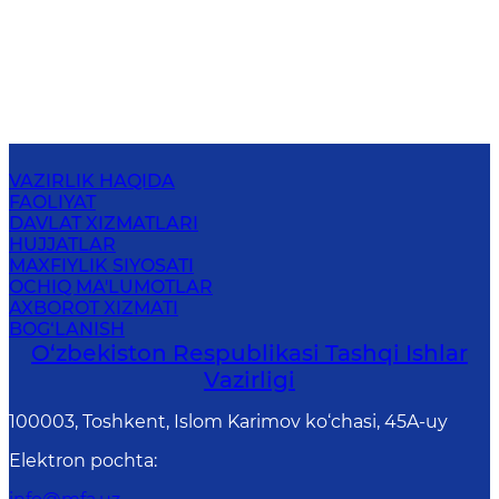
VAZIRLIK HAQIDA
FAOLIYAT
DAVLAT XIZMATLARI
HUJJATLAR
MAXFIYLIK SIYOSATI
OCHIQ MA'LUMOTLAR
AXBOROT XIZMATI
BOG‘LANISH
O‘zbеkistоn Rеspublikаsi Tashqi Ishlаr
Vаzirligi
100003, Toshkent, Islom Karimov ko‘chasi, 45A-uy
Elektron pochta
: