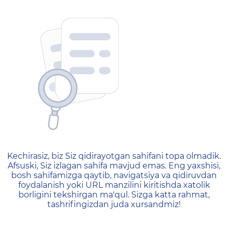
404 — Страница не найд
Kechirasiz, biz Siz qidirayotgan sahifani topa olmadik.
Afsuski, Siz izlagan sahifa mavjud emas. Eng yaxshisi,
bosh sahifamizga qaytib, navigatsiya va qidiruvdan
foydalanish yoki URL manzilini kiritishda xatolik
borligini tekshirgan ma'qul. Sizga katta rahmat,
tashrifingizdan juda xursandmiz!