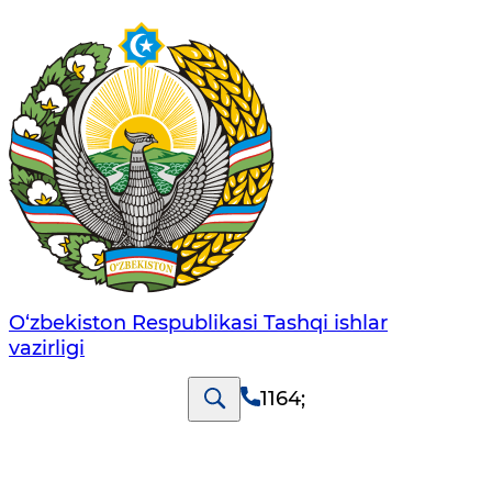
O‘zbеkistоn Rеspublikаsi Tashqi ishlаr
vаzirligi
1164
;