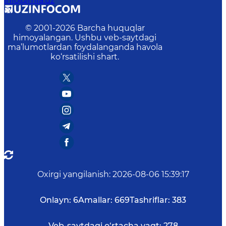
info@mfa.uz
© 2001-
2026
Barcha huquqlar
himoyalangan. Ushbu veb-saytdagi
ma’lumotlardan foydalanganda havola
ko‘rsatilishi shart.
Oxirgi yangilanish
:
2026-08-06 15:39:17
Onlayn:
6
Amallar:
669
Tashriflar:
383
Veb-saytdagi o‘rtacha vaqt:
278